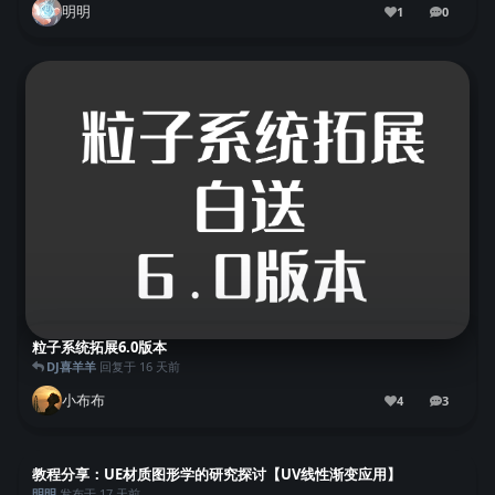
明明
1
0
家。 基础模...
0
条回复
粒子系统拓展6.0版本
DJ喜羊羊
回复于
16 天前
小布布
4
3
3
条回复
教程分享：UE材质图形学的研究探讨【UV线性渐变应用】
明明
发布于
17 天前