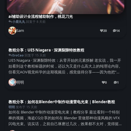
ai辅助设计全流程辅助制作，桃花刀光
小鹿丸丸
回复于
8 天前
Sam
20
14
14
条回复
教程分享：UE5 Niagara · 深渊裂隙特效教程
EroCao
回复于
15 天前
UE5 Niagara · 深渊裂隙特效：从零开始的元素拆解 老实说，我一开
始看到这个教程标题的时候，还以为又是什么高大上的纯理论内容。
但看完AOV视觉科学的这期视频后，感觉值得分享——因为他把“深
渊裂隙”这个看起来很唬人的效果，拆成了一个一个能理解的小模
明明
0
1
块。 核心思路：别被最终...
1
条回复
教程分享：如何在Blender中制作动漫雷电光束｜Blender教程
明明
发布于
15 天前
如何在 Blender 中制作动漫雷电光束 | 教程分享 最近看到一个特别
棒的视频，海盗CG分享的如何在 Blender 里做那种动漫风格的 VFX
闪电光束。说实话，之前自己琢磨过几次，效果都不太对，觉得挺难
的。这个教程倒是把整个流程拆解得特别清楚，感觉应该分享给大