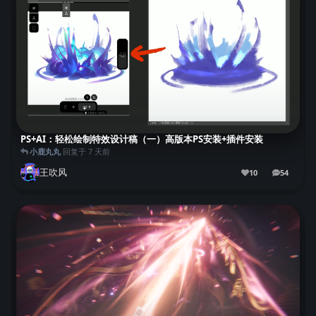
PS+AI：轻松绘制特效设计稿（一）高版本PS安装+插件安装
小鹿丸丸
回复于
7 天前
王吹风
10
54
54
条回复