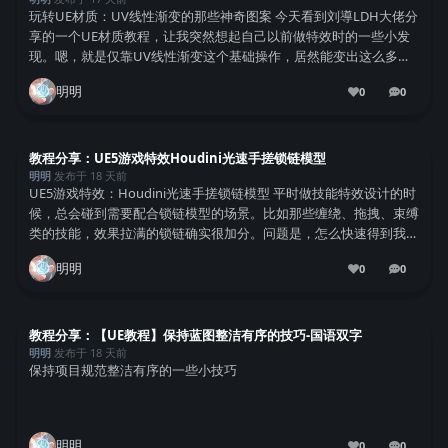
玩转UE材质：UV线性渐变的那些神奇图案 今天看到刘導LDH大佬分
享的一个UE材质教程，让我突然想起自己以前做特效时的一些小发
现。嗯，就是仅靠UV线性渐变这个基础操作，居然能变出这么多好
玩又好看的图案，真是让人忍不住想分享出来。 UV线性渐变到底是
明明
0
0
个啥？ 说白了，UV线性渐变就是...
0
条回复
教程分享：UE5游戏特效Houdini光速手搓锁链模型
明明
发布于
18 天前
UE5游戏特效：Houdini光速手搓锁链模型 平时做技能特效设计的时
候，总会碰到需要配合锁链模型的场景。比如那些缠绕、拖拽、束缚
类的技能，效果拉满的锁链确实很加分。问题是，怎么快速得到我们
想要的形状呢？这次咱们就来试试。 网上其实有很多大佬都讲过在
明明
0
0
Houdini里做锁链的方法。...
0
条回复
教程分享：【UE教程】保持蓝图整洁有序的技巧-国语双字
明明
发布于
18 天前
保持项目规范整洁有序的一些小技巧
明明
0
0