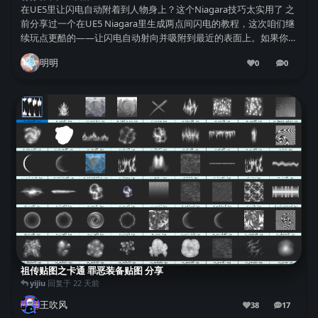
在UE5里让闪电自动附着到人物身上？这个Niagara技巧太实用了 之
前分享过一个在UE5 Niagara里生成两点间闪电的教程，这次咱们继
续玩点更酷的——让闪电自动射向并吸附到最近的表面上。如果你看
过上期教学，可以直接跳过基础部分，不过新手还是建议先补补课
明明
0
0
哈。 第一步：创建新发...
0
条回复
祖传贴图之卡通 罪恶装备贴图 分享
yijiu
回复于
22 天前
王吹风
38
17
17
条回复