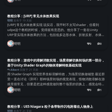
0
条回复
教程分享：[URP] 常见水体效果实现
明明
发布于
19 天前
[URP] 常见水体效果实现 说实话，我平时不太写shader，但看到
udpe这个教程的时候，觉得挺有意思的。他分享了一套在Unity
URP里实现水体效果的方法，包括低多边形水体、折射反射、水体交
互这些。虽然是基础实现，没怎么扣优化，但够用了。 环境准备 他
明明
0
0
用的Unity 20...
0
条回复
教程分享：游戏中的溶解消散实现，场景溶解切换转场的第一部分，
基于Unity Shader Graph的物体溶解特效基础实现
Albert
回复于
21 天前
用 Shader Graph 实现世界坐标溶解特效，为场景切换做铺垫 最近群
里一直在讨论《异环》那种场景转场的视觉表现，怪物消散溶解在游
戏里很常见，但要是把这种感觉做到整个场景的切换上，感觉会特别
带感。刚好看到 Nowpaper 分享了一个基于 Unity Shader Grap...
明明
0
1
1
条回复
教程分享：UE5 Niagara 粒子条带制作闪电附着在人物身上
明明
发布于
21 天前