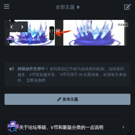
全部主题
AI实验室
PS+AI：轻松绘制特效设计稿（一）高版本PS安装+插件安装
U
2025年6月17日
55
持续创作支持中！
签到奖励已升级为连续签到机制，连续签到
越多，V币奖励越丰富。 V币可用于 AI 生图体验，欢迎每天来创
作。
立即去创作
发布主题
关于论坛等级、V币和新版分类的一点说明