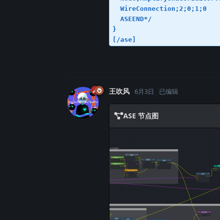
  WireConnection;2;0;1;0

  ASEEND*/

}

[/ase]
王吹风
6月3日
已编辑
ASE 节点图