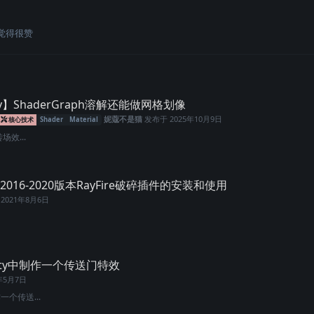
觉得很赞
y】ShaderGraph溶解还能做网格划像
妮蔻不是猫
发布于
2025年10月9日
核心技术
Shader
Material
转场效...
2016-2020版本RayFire破碎插件的安装和使用
于
2021年8月6日
Unity中制作一个传送门特效
1年5月7日
作一个传送...