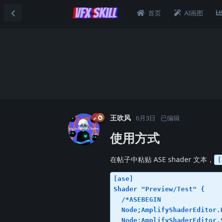
首页
AI画图
王吹风
6月3日
已编辑
使用方式
在帖子中粘贴 ASE shader 文本，
[
[ase]

Shader "Preview/Test" {

  /*ASEBEGIN

  Node;AmplifyShaderEditor.
  Node;AmplifyShaderEditor.