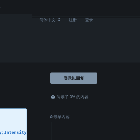
简体中文
注册
登录
登录以回复
阅读了 0% 的内容
最早内容
;Intensity;0;0;Create;True;0;1;0.75;0
