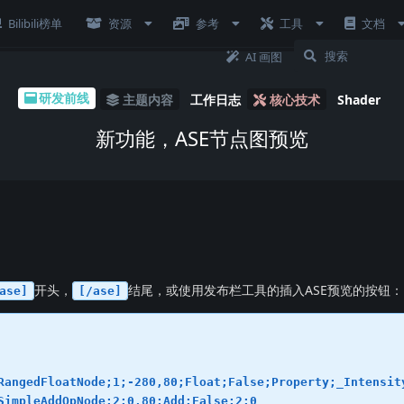
Bilibili榜单
资源
参考
工具
文档
AI 画图
研发前线
主题内容
工作日志
核心技术
Shader
新功能，ASE节点图预览
开头，
结尾，或使用发布栏工具的插入ASE预览的按钮：
ase]
[/ase]
RangedFloatNode;1;-280,80;Float;False;Property;_Intensity
SimpleAddOpNode;2;0,80;Add;False;2;0
