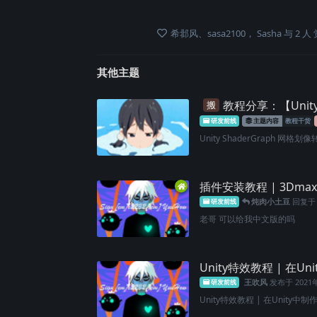
希邶风
、
sasa2100
，
Sasha
与
2
人
其他主题
教程分享：【Unit
搬
研发前线
主题内容
教程干货
Unity ShaderGraph 网格划像
插件安装教程 | 3Dmax
炖肉小土豆
回复
研发前线
老哥 可以给我中文版的吗
Unity特效教程 | 在
王吹风
发布于
202
研发前线
Unity特效教程 | 在Unity中制