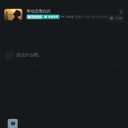
带动态黑白闪
2
2
条
小布布
回复于
2021年12月30日
研发前线
资源荟萃
1.5K
说点什么吧...
意见反馈