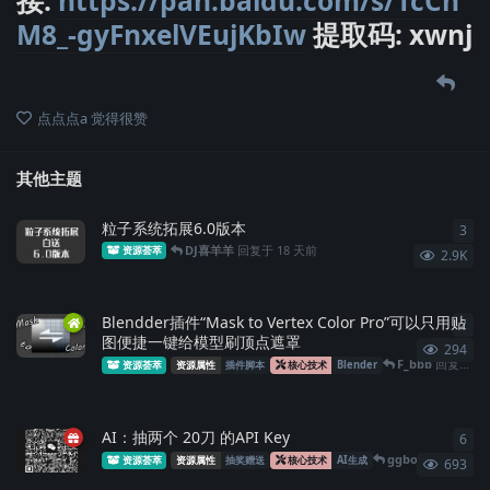
接:
https://pan.baidu.com/s/1cCn
M8_-gyFnxelVEujKbIw
提取码: xwnj
点点点a
觉得很赞
其他主题
粒子系统拓展6.0版本
3
3
条
DJ喜羊羊
回复于
18 天前
资源荟萃
2.9K
Blendder插件“Mask to Vertex Color Pro”可以只用贴
2
2
条
图便捷一键给模型刷顶点遮罩
294
F_bbb
回复于
5
资源荟萃
资源属性
插件脚本
核心技术
Blender
AI：抽两个 20刀 的API Key
6
6
条
ggbond
回复于
2
资源荟萃
资源属性
抽奖赠送
核心技术
AI生成
693