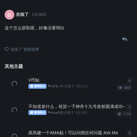
在练了
在
5月28日
这个怎么获取呢，好像没看明白
在练了
觉得很赞
其他主题
V币贴
4
4
条
VFX_YY
回复于
5月21日
赛博茶水
460
不知道发什么，祝贺一下神舟十九号发射圆满成功~
5
5
条
line923
回复于
5月16日
赛博茶水
1.1K
跟风建一个AMA贴！可以问我任何问题 Ask Me
9
9
条