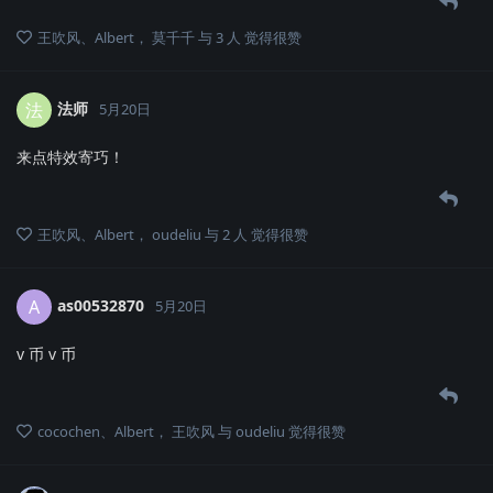
王吹风
、
Albert
，
莫千千
与
3
人
觉得很赞
法师
法
5月20日
来点特效寄巧！
王吹风
、
Albert
，
oudeliu
与
2
人
觉得很赞
as00532870
A
5月20日
v 币 v 币
cocochen
、
Albert
，
王吹风
与
oudeliu
觉得很赞