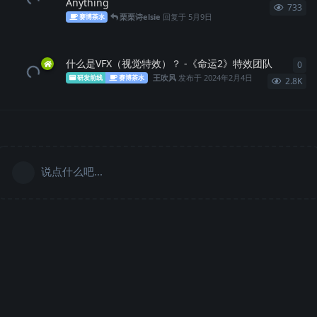
Anything
733
栗栗诗elsie
回复于
5月9日
赛博茶水
什么是VFX（视觉特效）？ -《命运2》特效团队
0
0
条
王吹风
发布于
2024年2月4日
研发前线
赛博茶水
2.8K
说点什么吧...