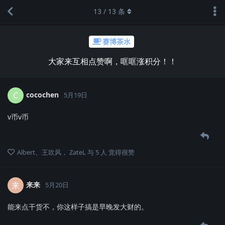
13
/
13
条
赛博茶水
大家来互相点赞啊，哐哐涨积分！！
cocochen
C
5月19日
v币v币
Albert
、
王吹风
，
ZateL
与
5
人
觉得很赞
来来
来
5月20日
能来点干货不，你这样子搞是早晚发大财的。