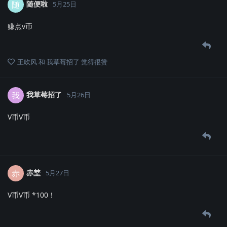
随便啦
随
5月25日
赚点v币
王吹风
和
我草莓招了
觉得很赞
我草莓招了
我
5月26日
V币V币
赤埜
赤
5月27日
V币V币 *100！