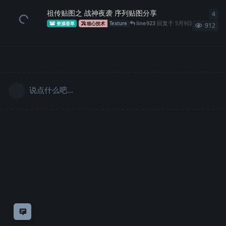
祖传贴图之 战神夜袭 序列贴图分享
4
4
条
line923
回复于
5月9日
资源荟萃
核心技术
Texture
912
说点什么吧...
意见反馈