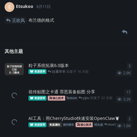
Etsukoo
E
6月11日
布兰德的格式
王吹风
其他主题
粒子系统拓展6.0版本
3
3
条
DJ喜羊羊
回复于
16 天前
资源荟萃
2.9K
祖传贴图之卡通 罪恶装备贴图 分享
17
17
yijiu
回复于
22 天前
资源荟萃
核心技术
Texture
3.2K
AI工具：用CherryStudio快速安装OpenClaw🦞
2
2
条
line923
回复于
5月
资源荟萃
资源属性
插件脚本
核心技术
AI生成
1.9K