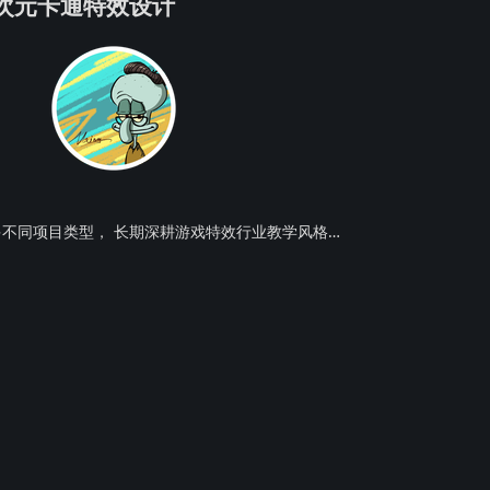
D二次元卡通特效设计
特效教师 参与众多不同项目类型， 长期深耕游戏特效行业教学风格简明易懂，实用性强，深受学习者喜爱由于项目及公司性质，老师其他信息暂不公开