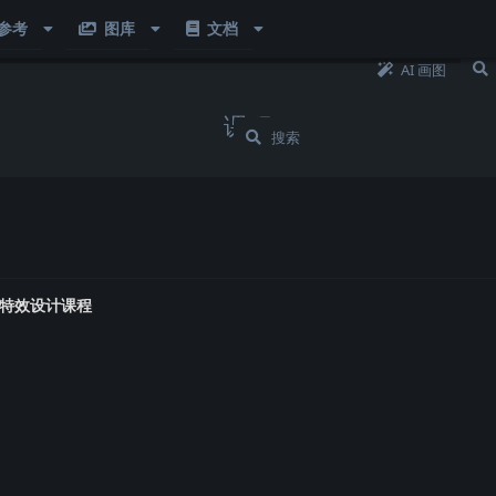
参考
图库
文档
单
资源
参考
工具
文档
AI 画图
课程