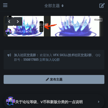
全部主题
AI实验室
PS+AI：轻松绘制特效设计稿（一）高版本PS安装+插件安装
U
2025年6月17日
55
加入社区交流群：
欢迎加入
VFX SKILL技术社区交流2群
。 QQ
群号：
550817885
立即加入QQ群
发布主题
关于论坛等级、V币和新版分类的一点说明