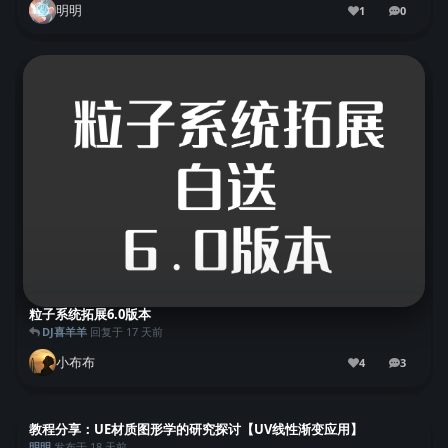
明明
1
0
家。 基础模...
0
条回复
粒子系统拓展6.0版本
DJ喜羊羊
回复于
17 天前
小布布
4
3
3
条回复
教程分享：UE材质图形学的研究探讨【UV线性渐变应用】
明明
发布于
18 天前