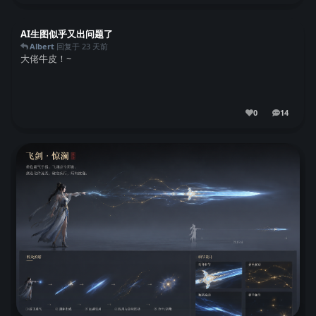
AI生图似乎又出问题了
Albert
回复于
23 天前
大佬牛皮！~
0
14
14
条回复