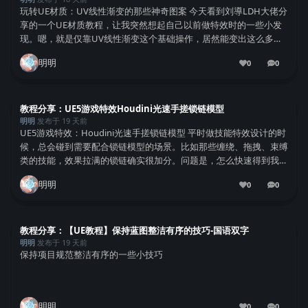
玩转UE材质：UV线性渐变的那些神奇图案 今天看到刘導LDH大佬分
享的一个UE材质教程，让我突然想起自己以前做特效时的一些小发
现。嗯，就是仅靠UV线性渐变这个基础操作，居然能变出这么多好
玩又好看的图案，真是让人忍不住想分享出来。 UV线性渐变到底是
明明
0
0
个啥？ 说白了，UV线性渐变就是...
0
条回复
教程分享：UE5游戏特效Houdini光速手搓锁链模型
明明
发布于
19 天前
UE5游戏特效：Houdini光速手搓锁链模型 平时做技能特效设计的时
候，总会碰到需要配合锁链模型的场景。比如那些缠绕、拖拽、束缚
类的技能，效果拉满的锁链确实很加分。问题是，怎么快速得到我们
想要的形状呢？这次咱们就来试试。 网上其实有很多大佬都讲过在
明明
0
0
Houdini里做锁链的方法。...
0
条回复
教程分享：【UE教程】保持蓝图整洁有序的技巧-国语双字
明明
发布于
19 天前
保持项目规范整洁有序的一些小技巧
明明
0
0