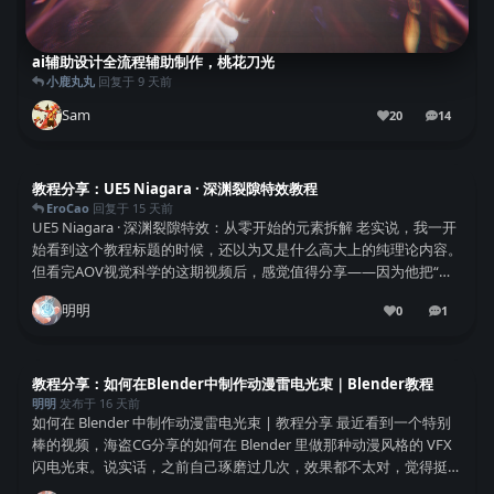
ai辅助设计全流程辅助制作，桃花刀光
小鹿丸丸
回复于
9 天前
Sam
20
14
14
条回复
教程分享：UE5 Niagara · 深渊裂隙特效教程
EroCao
回复于
15 天前
UE5 Niagara · 深渊裂隙特效：从零开始的元素拆解 老实说，我一开
始看到这个教程标题的时候，还以为又是什么高大上的纯理论内容。
但看完AOV视觉科学的这期视频后，感觉值得分享——因为他把“深
渊裂隙”这个看起来很唬人的效果，拆成了一个一个能理解的小模
明明
0
1
块。 核心思路：别被最终...
1
条回复
教程分享：如何在Blender中制作动漫雷电光束｜Blender教程
明明
发布于
16 天前
如何在 Blender 中制作动漫雷电光束 | 教程分享 最近看到一个特别
棒的视频，海盗CG分享的如何在 Blender 里做那种动漫风格的 VFX
闪电光束。说实话，之前自己琢磨过几次，效果都不太对，觉得挺难
的。这个教程倒是把整个流程拆解得特别清楚，感觉应该分享给大