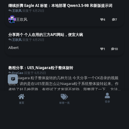
意见反馈
继续折腾 Eagle AI 标签：本地部署 Qwen3.5-9B 和新版提示词
王吹风
回复于
6月25日
王吹风
登录
4
7
首页
标签一览
7
条回复