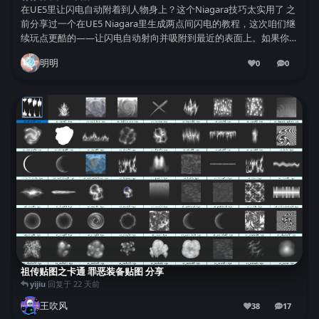
在UE5里让闪电自动附着到人物身上？这个Niagara技巧太实用了 之
前分享过一个在UE5 Niagara里生成两点间闪电的教程，这次咱们继
续玩点更酷的——让闪电自动射向并吸附到最近的表面上。如果你看
过上期教学，可以直接跳过基础部分，不过新手还是建议先补补课
明明
0
0
哈。 第一步：创建新发...
0
条回复
祖传贴图之卡通 罪恶装备贴图 分享
yijiu
回复于
22 天前
王吹风
38
17
17
条回复