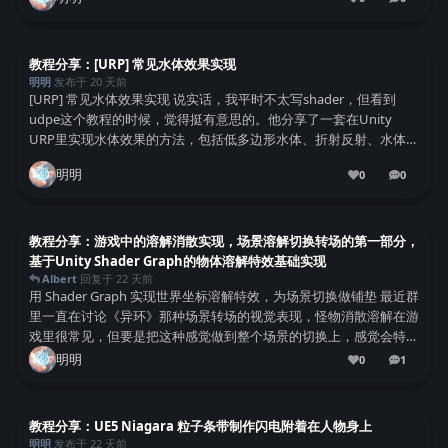
0
条回复
教程分享：[URP] 常见水体效果实现
明明
发布于
20 天前
[URP] 常见水体效果实现 说实话，我平时不太写shader，但看到
udpe这个教程的时候，觉得挺有意思的。他分享了一套在Unity
URP里实现水体效果的方法，包括低多边形水体、折射反射、水体交
互这些。虽然是基础实现，没怎么扣优化，但够用了。 环境准备 他
明明
0
0
用的Unity 20...
0
条回复
教程分享：游戏中的溶解消散实现，场景溶解切换转场的第一部分，
基于Unity Shader Graph的物体溶解特效基础实现
Albert
回复于
22 天前
用 Shader Graph 实现世界坐标溶解特效，为场景切换做铺垫 最近群
里一直在讨论《异环》那种场景转场的视觉表现，怪物消散溶解在游
戏里很常见，但要是把这种感觉做到整个场景的切换上，感觉会特别
带感。刚好看到 Nowpaper 分享了一个基于 Unity Shader Grap...
明明
0
1
1
条回复
教程分享：UE5 Niagara 粒子条带制作闪电附着在人物身上
明明
发布于
22 天前