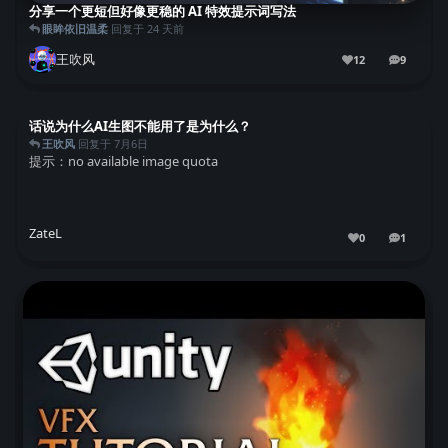
分享一个更短但好像更稳的 AI 特效提示词写法
眼眸依旧温柔
回复于
24 天前
王吹风
12
9
9
条回复
话说为什么AI生图不能用了是为什么？
王吹风
回复于
7月6日
提示：no available image quota
ZateL
0
1
1
条回复