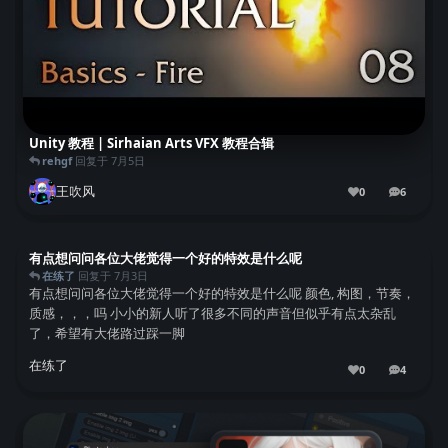
Unity 教程 | Sirhaian Arts VFX 教程合辑
rehgf
回复于
7月5日
王吹风
0
6
6
条回复
有点想问问各位大佬觉得一个好的特效是什么呢
在练了
回复于
7月3日
有点想问问各位大佬觉得一个好的特效是什么呢 颜色, 构图，节奏，
质感，，，吗 小小的新人听了很多不同的声音但似乎有点太杂乱
了，希望有大佬路过踩一脚
在练了
0
4
4
条回复