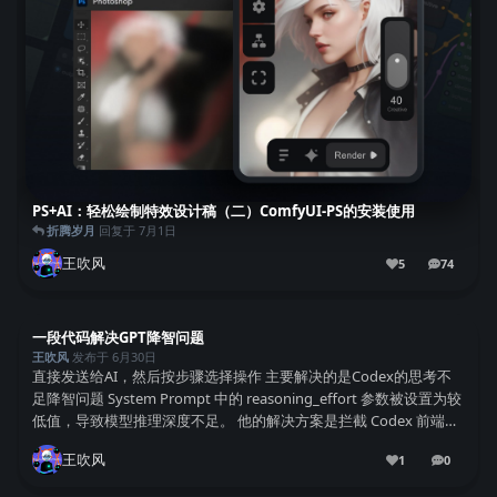
PS+AI：轻松绘制特效设计稿（二）ComfyUI-PS的安装使用
折腾岁月
回复于
7月1日
王吹风
5
74
74
条回复
一段代码解决GPT降智问题
王吹风
发布于
6月30日
直接发送给AI，然后按步骤选择操作 主要解决的是Codex的思考不
足降智问题 System Prompt 中的 reasoning_effort 参数被设置为较
低值，导致模型推理深度不足。 他的解决方案是拦截 Codex 前端发
往后端的 API 请求，修改其中的参数。 实测确实有...
王吹风
1
0
0
条回复