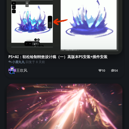
PS+AI：轻松绘制特效设计稿（一）高版本PS安装+插件安装
小鹿丸丸
回复于
8 天前
王吹风
10
54
54
条回复