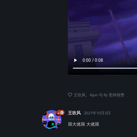
王吹风
、
Ajun
与
lly
觉得很赞
王吹风
2021年10月3日
屌大佬屌 大佬屌