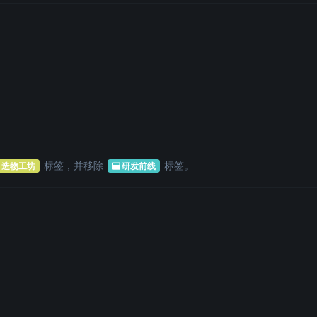
标签
，并移除
标签
。
造物工坊
研发前线