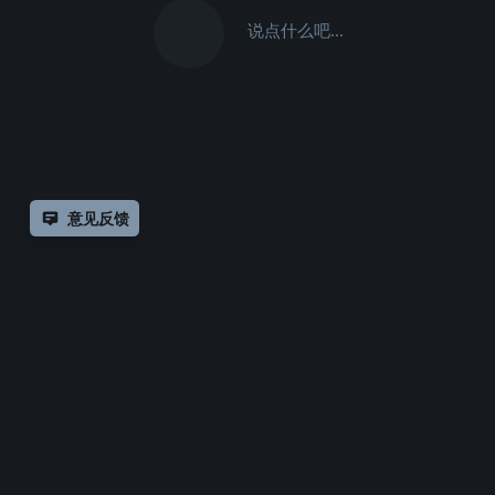
说点什么吧...
意见反馈
除非另有
声明，
仅论
Copyrig