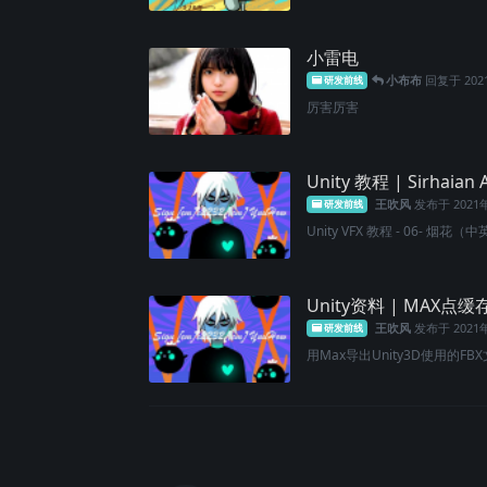
小雷电
小布布
回复于
20
研发前线
厉害厉害
Unity 教程 | Sirhaia
王吹风
发布于
2021
研发前线
Unity VFX 教程 - 06- 烟花（中英
Unity资料 | MAX点
王吹风
发布于
2021
研发前线
用Max导出Unity3D使用的FBX