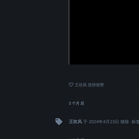
王吹风
觉得很赞
2 个月
后
王吹风
于
2024年4月23日
移除
标