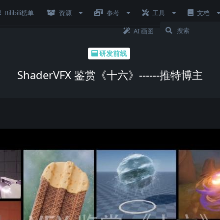
Bilibili榜单
资源
参考
工具
文档
AI 画图
研发前线
ShaderVFX 鉴赏《十六》------推特博主