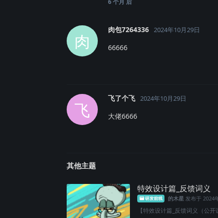
6 个月
后
肉包7264336
2024年10月29日
肉
66666
飞了个飞
2024年10月29日
飞
大佬6666
其他主题
特效设计篇_反馈词义
的木星
发布于
2024
研发前线
【特效设计篇_反馈词义（公开