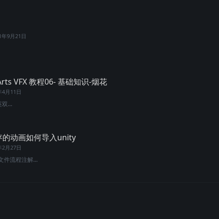
21年9月21日
n Arts VFX 教程06- 基础知识-烟花
年4月11日
双...
缓存的动画如何导入unity
年2月27日
文件流程注解...