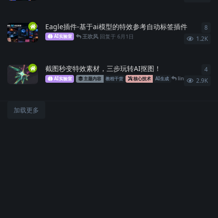
Eagle插件-基于ai模型的特效参考自动标签插件
8
8
条
王吹风
回复于
6月1日
AI实验室
1.2K
截图秒变特效素材，三步玩转AI抠图！
4
4
条
line923
回复于
AI实验室
主题内容
教程干货
核心技术
AI生成
2.9K
加载更多