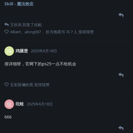
Skill - 魔法效应
王吹风
回复了此帖
Albert
、
along007
，
折月挽星河
与
7
人
觉得很赞
鸡腿堡
鸡
2025年6月18日
很详细呀，官网下的ps25一点不给机会
五彩斑斓的黑
觉得很赞
坑蛙
坑
2025年6月18日
666