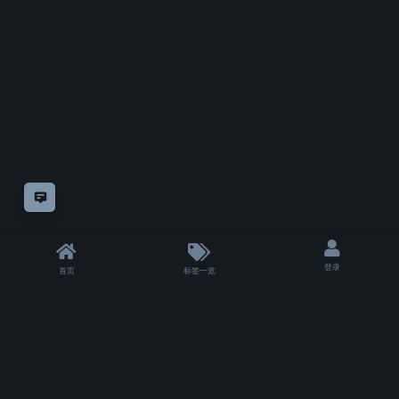
意见反馈
登录
首页
标签一览
|
T 5000 ms
|
状态