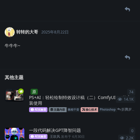
转转的大哥
2025年8月22日
牛牛牛~
其他主题
原
74
74
PS+AI：轻松绘制特效设计稿（二）ComfyUI-PS的安
14.1K
装使用
折腾岁月
回
AI实验室
主题内容
教程干货
核心技术
Photoshop
一段代码解决GPT降智问题
0
0
条
王吹风
发布于
6月30日
AI实验室
2.2K