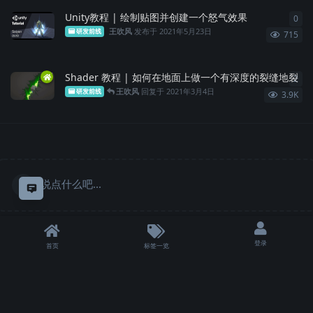
Unity教程 | 绘制贴图并创建一个怒气效果
0
0
条
王吹风
发布于
2021年5月23日
研发前线
715
Shader 教程 | 如何在地面上做一个有深度的裂缝地裂
2
2
条
王吹风
回复于
2021年3月4日
研发前线
3.9K
说点什么吧...
意见反馈
登录
首页
标签一览