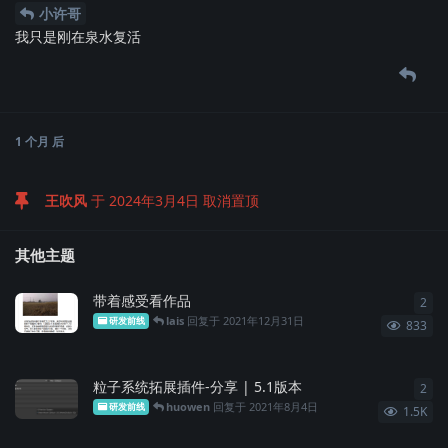
小许哥
我只是刚在泉水复活
1 个月
后
王吹风
于
2024年3月4日
取消置顶
其他主题
带着感受看作品
2
2
条
lais
回复于
2021年12月31日
研发前线
833
粒子系统拓展插件-分享 | 5.1版本
2
2
条
huowen
回复于
2021年8月4日
研发前线
1.5K