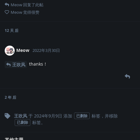
Meow
回复了此帖
Meow
觉得很赞
12 天
后
Meow
2022年3月30日
thanks！
王吹风
2 年
后
王吹风
于
2024年9月9日
添加
标签
，并移除
已删除
标签
。
已删除
其他主题