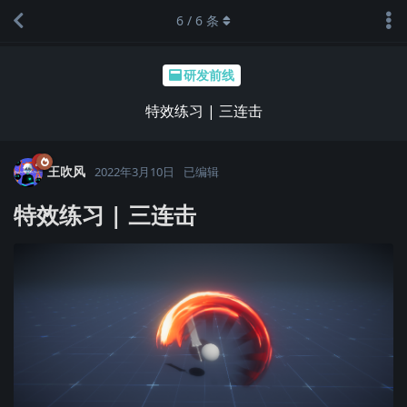
6
/
6
条
研发前线
特效练习 | 三连击
王吹风
2022年3月10日
已编辑
特效练习 | 三连击