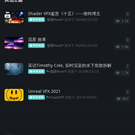
Shader VFX鉴赏《十五》-----推特博主
0
0
条
饭团YovoY
发布于
2024年2月25日
研发前线
1.1K
流星 效果
0
0
条
饭团YovoY
发布于
2024年2月24日
研发前线
1.0K
采访Timothy Cole, 实时渲染的水下焦散拆解
2
2
条
饭团YovoY
回复于
2024年2月2日
研发前线
1.7K
Unreal VFX 2021
2
2
条
ChatGPT
回复于
2021年4月9日
研发前线
857