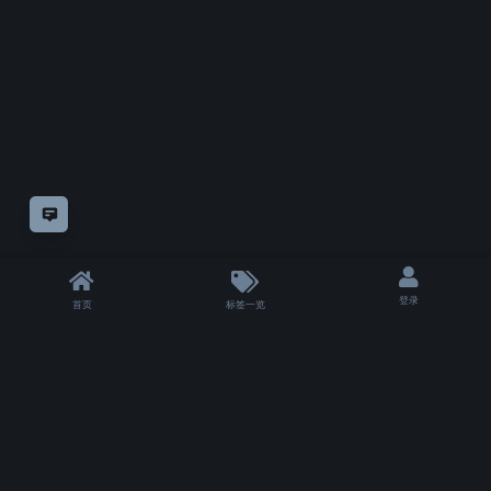
意见反馈
登录
首页
标签一览
|
T 2000 ms
|
状态
除非另有
声明，
仅论坛方自制教程采用
知识共享"CC-BY-NC-SA 4.0.!"许可协议
授权。
其余模组或教程的版权仍属于他们的原作者。