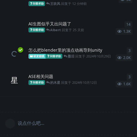
王吹风
回复于
12 分钟前
问答求助
AI生图似乎又出问题了
14
14
Albert
回复于
25 天前
问答求助
1.3K
怎么把blender里的顶点动画导到unity
3
3
条
墨泪
回复于
2024年10月29日
研发前线
问答求助
2.0K
ASE相关问题
3
3
条
星
的木星
回复于
2024年10月12日
问答求助
1.6K
说点什么吧...