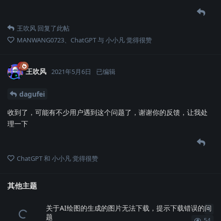
王吹风
回复了此帖
MANWANG0723
、
ChatGPT
与
小小凡
觉得很赞
王吹风
2021年5月6日
已编辑
dagufei
收到了，可能有不少用户遇到这个问题了，谢谢你的反馈，让我处
理一下
ChatGPT
和
小小凡
觉得很赞
其他主题
关于AI绘图的生成的图片无法下载，提示下载错误的问
1
1
条
题
54