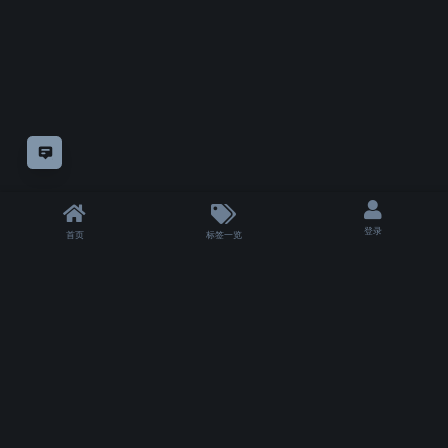
意见反馈
登录
首页
标签一览
|
T 1501 ms
|
状态
除非另有
声明，
仅论坛方自制教程采用
知识共享"CC-BY-NC-SA 4.0.!"许可协议
授权。
其余模组或教程的版权仍属于他们的原作者。
Copyrights for tutorials and software not created by VFXSKILL remain with their