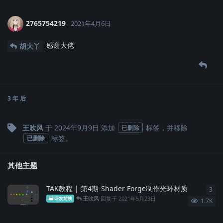
2765754219
2021年4月6日
感谢大佬
胡大丫
3 年
后
王吹风
于
2024年9月9日
添加
标签
，并移除
已删除
标签
。
已删除
其他主题
TAK教程 | 第4期-Shader Forge制作光环材质
3
3
条
王吹风
回复于
2021年5月23日
研发前线
1.7K