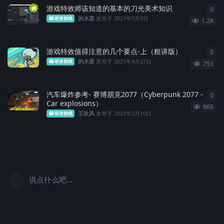
游戏特效师该知道的基本的刀光美术知识
0
0
条
的木星
发布于
2021年5月9日
研发前线
1.2K
游戏特效值得注意的几个要点-上（粗讲版）
0
0
条
的木星
发布于
2021年4月27日
研发前线
753
汽车爆炸参考- 赛博朋克2077（Cyberpunk 2077 -
0
0
条
Car explosions）
866
王吹风
发布于
2021年2月10日
研发前线
说点什么吧...