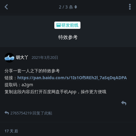
2
/
3
条
研发前线
特效参考
胡大丫
2021年3月20日
分享一套一人之下的特效参考
链接：
https://pan.baidu.com/s/1Is1Of5REh2l_7aSqDqADPA
提取码：a2gm
复制这段内容后打开百度网盘手机App，操作更方便哦
2765754219
回复了此帖
17 天
后