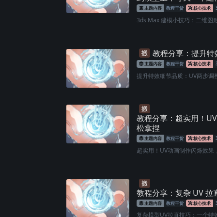
主题内容
教程干货
核心技术
3ds Max 建模小技巧：二维图
教程分享：提升特
搬
主题内容
教程干货
核心技术
提升特效细节品质：UV两步调整
搬
教程分享：超实用！U
松拿捏
主题内容
教程干货
核心技术
超实用！UV动画制作闪烁效果，
搬
教程分享：复杂 UV 
主题内容
教程干货
核心技术
复杂模型UV拉直技巧：一个特效师