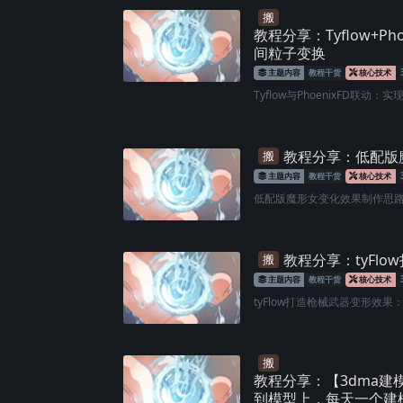
搬
教程分享：Tyflow+Ph
间粒子变换
主题内容
教程干货
核心技术
Tyflow与PhoenixFD联动：实
教程分享：低配版
搬
主题内容
教程干货
核心技术
低配版魔形女变化效果制作思路分
教程分享：tyFl
搬
主题内容
教程干货
核心技术
tyFlow打造枪械武器变形效果：
搬
教程分享：【3dma建
到模型上，每天一个建