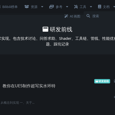
Bilibili榜单
资源
参考
工具
文档
AI 画图
研发前线
实现。包含技术讨论、问答求助、Shader、工具链、管线、性能优
题、踩坑记录
研发前线
】教你在UE5制作超写实水环特
概念到实现 一、关于...