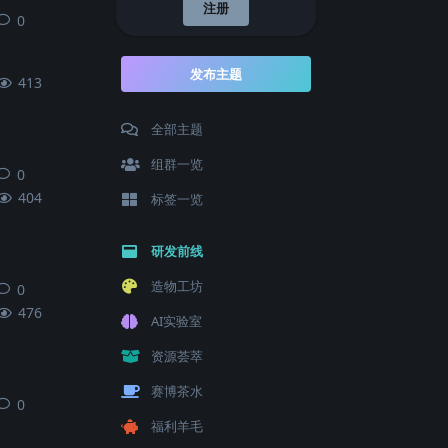
注册
0
0
条回复
发布主题
413
全部主题
组群一览
0
0
条回复
404
标签一览
研发前线
造物工坊
0
0
条回复
476
AI实验室
资源荟萃
赛博茶水
0
0
条回复
福利羊毛