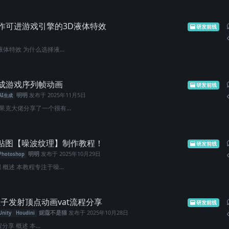
作可进游戏引擎的3D液体特效
研发前线
体特效 为什么选择液...
成游戏序列帧动画
研发前线
明明
发布于
2025年11月5日
AI生成
克大佬分享了一个很有...
贴图【噪波纹理】制作教程！
研发前线
明明
发布于
2025年10月29日
Photoshop
概述 本教程专注于噪...
y粒子发射顶点动画vat流程分享
研发前线
妮蔻不是猫
发布于
2025年10月28日
Unity
Houdini
分享 概述 本...