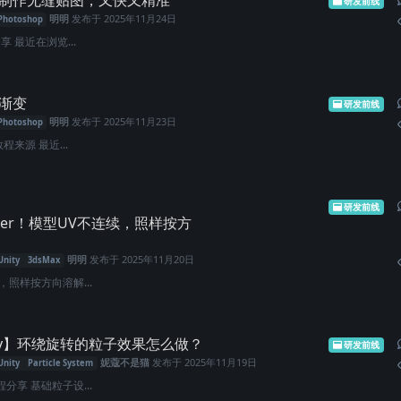
具制作无缝贴图，又快又精准
研发前线
明明
发布于
2025年11月24日
Photoshop
享 最近在浏览...
径渐变
研发前线
明明
发布于
2025年11月23日
Photoshop
程来源 最近...
研发前线
der！模型UV不连续，照样按方
明明
发布于
2025年11月20日
Unity
3dsMax
，照样按方向溶解...
ty】环绕旋转的粒子效果怎么做？
研发前线
妮蔻不是猫
发布于
2025年11月19日
Unity
Particle System
分享 基础粒子设...