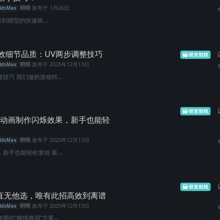
明明
发布于
1月26日
3dsMax
形到模型的快速映...
效细节品质：UV两步调整技巧
研发前线
明明
发布于
2025年12月13日
3dsMax
技巧 我们做的游戏特...
研发前线
V动画制作闪烁效果，新手也能轻
明明
发布于
2025年12月13日
3dsMax
新手也能轻松拿捏 最...
研发前线
拉直无他选，唯有此招高效到离谱
明明
发布于
2025年12月13日
3dsMax
的“曲线救国”方案...