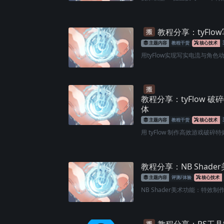
教程分享：tyFl
搬
主题内容
教程干货
核心技术
用tyFlow实现写实电流与角色动
搬
教程分享：tyFlow
体
主题内容
教程干货
核心技术
用 tyFlow 制作高效游戏破碎特效：
教程分享：‌⁠⁠‬​​​‌‌​​‍​‌​⁠ ⁠‍​ ​⁠​‌‌‍​​ ​​
主题内容
评测/体验
核心技术
NB Shader美术功能：特效制作
搬