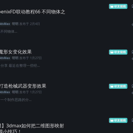
研发前线
oenixFD联动教程66 不同物体之
明明
发布于
2月4日
3dsMax
现不同物体...
魔形女变化效果
研发前线
明明
发布于
1月27日
3dsMax
享 最近在整理一些经...
ow打造枪械武器变形效果
研发前线
明明
发布于
1月27日
3dsMax
一个制作思路的分...
研发前线
模】3dmax如何把二维图形映射
模小技巧！