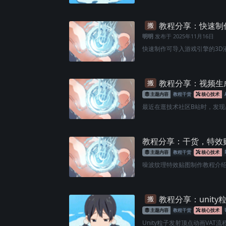
教程分享：快速制
搬
明明
发布于
2025年11月16日
快速制作可导入游戏引擎的3D液
教程分享：视频生
搬
主题内容
教程干货
核心技术
最近在逛技术社区B站时，发现果
教程分享：干货，特效
主题内容
教程干货
核心技术
噪波纹理特效贴图制作教程介绍 
教程分享：unit
搬
主题内容
教程干货
核心技术
Unity粒子发射顶点动画VAT流程