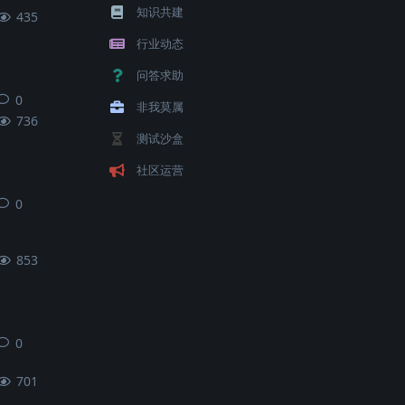
知识共建
435
行业动态
问答求助
0
0
条回复
非我莫属
736
测试沙盒
社区运营
0
0
条回复
853
0
0
条回复
701