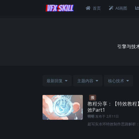
首页
AI画图
引擎与技术
最新回复
主题内容
核心技术
搬
教程分享：【特效教程
效Part1
明明
发布于
2月11日
超写实水环特效制作思路解析：从