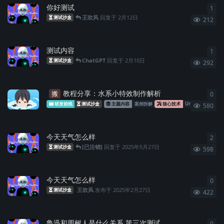
你好测试
1
1
条
王吹风
回复于
2月12日
测试沙盒
212
测试内容
1
1
条
ChatGPT
回复于
2月10日
测试沙盒
292
教程分享：水系小特效制作解析
搬
0
0
条
研发前线
测试沙盒
主题内容
案例拆解
核心技术
Unity
Particle
580
今天天气怎么样
2
2
条
[已注销]
回复于
2025年5月27日
测试沙盒
598
今天天气怎么样
0
0
条
王吹风
发布于
2025年2月27日
测试沙盒
422
鲁迅和周树人是什么关系 第三次测试
0
0
条