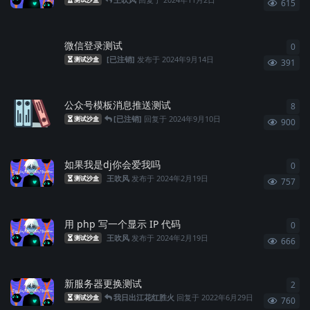
615
微信登录测试
0
0
条
[已注销]
发布于
2024年9月14日
测试沙盒
391
公众号模板消息推送测试
8
8
条
[已注销]
回复于
2024年9月10日
测试沙盒
900
如果我是dj你会爱我吗
0
0
条
王吹风
发布于
2024年2月19日
测试沙盒
757
用 php 写一个显示 IP 代码
0
0
条
王吹风
发布于
2024年2月19日
测试沙盒
666
新服务器更换测试
2
2
条
我日出江花红胜火
回复于
2022年6月29日
测试沙盒
760