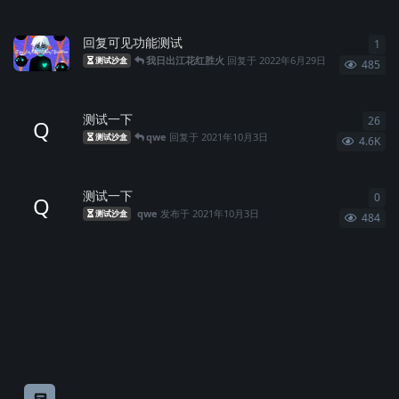
回复可见功能测试
1
1
条
我日出江花红胜火
回复于
2022年6月29日
测试沙盒
485
测试一下
26
26
Q
qwe
回复于
2021年10月3日
测试沙盒
4.6K
测试一下
0
0
条
Q
qwe
发布于
2021年10月3日
测试沙盒
484
意见反馈