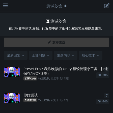
测试沙盒
测试沙盒
在此标签中测试 发帖。此标签中的讨论可以被频繁发布以及删除。
发布主题
最新回复
全部问题
主题内容
核心技术
Preset Pro：我昨晚做的 Unity 预设管理小工具（快速
2
2
条
保存/分类/菜单）
286
王吹风
回复于
5月15日
测试沙盒
你好测试
7
7
条
王吹风
回复于
2月12日
测试沙盒
446