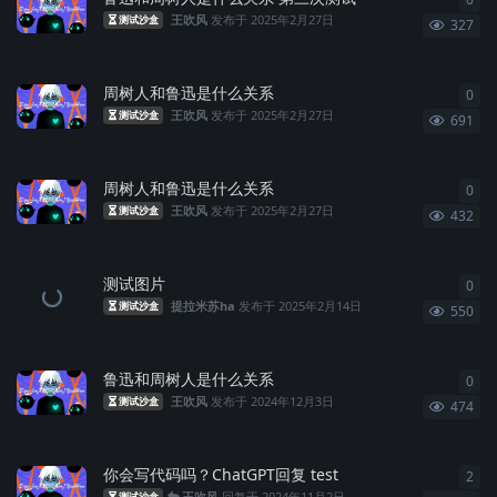
王吹风
发布于
2025年2月27日
测试沙盒
327
周树人和鲁迅是什么关系
0
0
条
王吹风
发布于
2025年2月27日
测试沙盒
691
周树人和鲁迅是什么关系
0
0
条
王吹风
发布于
2025年2月27日
测试沙盒
432
测试图片
0
0
条
提拉米苏ha
发布于
2025年2月14日
测试沙盒
550
鲁迅和周树人是什么关系
0
0
条
王吹风
发布于
2024年12月3日
测试沙盒
474
你会写代码吗？ChatGPT回复 test
2
2
条
王吹风
回复于
2024年11月2日
测试沙盒