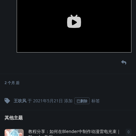
2 个月
后
王吹风
于
2021年5月21日
添加
标签
已删除
其他主题
教程分享：如何在Blender中制作动漫雷电光束｜
0
0
条