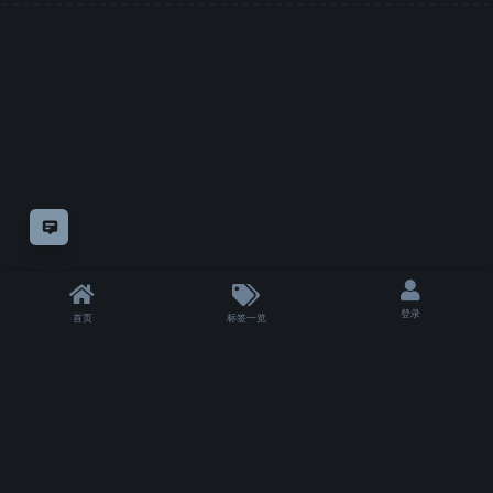
意见反馈
登录
首页
标签一览
|
T 6048 ms
|
状态
除非另有
声明，
仅论坛方自制教程采用
知识共享"CC-BY-NC-SA 4.0.!"许可协议
授权。