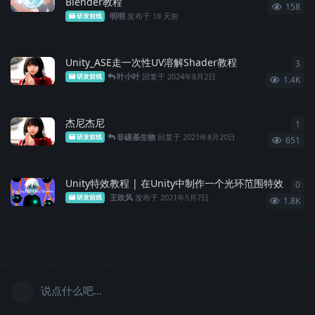
Blender教程
158
明明
发布于
18 天前
研发前线
Unity_ASE走一次性UV溶解Shader教程
3
3
条
叶小叶
回复于
2024年8月2日
研发前线
1.4K
杰尼杰尼
1
1
条
非碳基生物
回复于
2021年8月20日
研发前线
651
Unity特效教程 | 在Unity中制作一个光环范围特效
0
0
条
王吹风
发布于
2021年5月7日
研发前线
1.8K
说点什么吧...