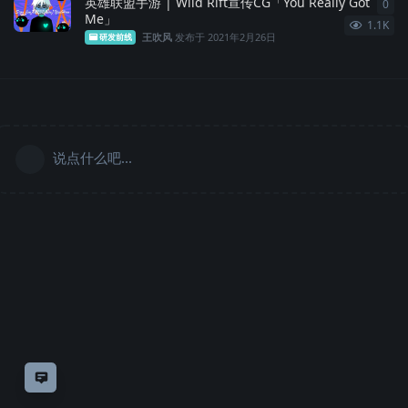
英雄联盟手游 | Wild Rift宣传CG「You Really Got
0
0
条
Me」
1.1K
王吹风
发布于
2021年2月26日
研发前线
说点什么吧...
意见反馈