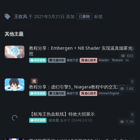
王吹风
于
2021年5月21日
添加
标签
已删除
其他主题
教程分享：Embergen + NB Shader 实现逼真烟雾光
0
0
条
照
693
明明
发
研发前线
主题内容
教程干货
核心技术
Shader
Texture
搬
0
0
条
教程分享：虚幻引擎5_ Niagara教程中的交互式闪电
1.6K
研发前线
主题内容
教程干货
核心技术
Unreal Engine
Niagara
【航海王热血航线】特效大招展示
0
0
条
的木星
发布于
2024年2月3日
研发前线
1.1K