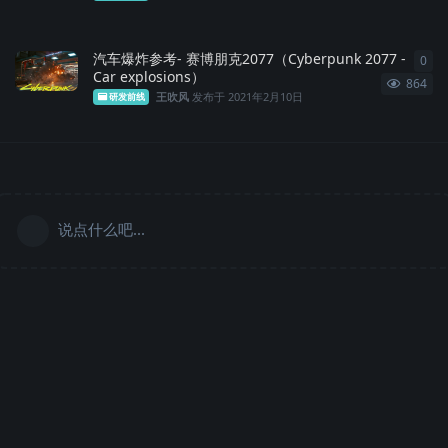
汽车爆炸参考- 赛博朋克2077（Cyberpunk 2077 -
0
0
条
Car explosions）
864
王吹风
发布于
2021年2月10日
研发前线
说点什么吧...