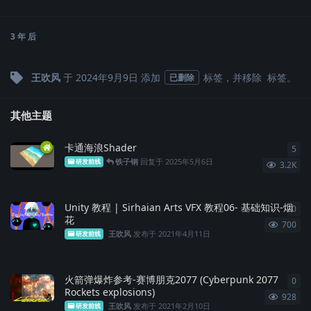
3 年
后
王吹风
于
2024年9月9日
添加
标签
，并移除
标签
。
已删除
其他主题
卡通海浪Shader
5
5
条
铁子钢
回复于
2025年5月6日
研发前线
3.2K
Unity 教程 | Sirhaian Arts VFX 教程06- 基础知识-烟
0
0
条
花
700
王吹风
发布于
2021年4月11日
研发前线
火箭弹爆炸参考-赛博朋克2077 (Cyberpunk 2077
0
0
条
Rockets explosions)
928
王吹风
发布于
2021年2月10日
研发前线