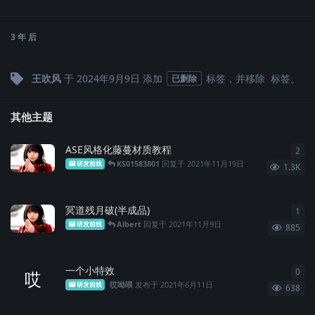
3 年
后
王吹风
于
2024年9月9日
添加
标签
，并移除
标签
。
已删除
其他主题
ASE风格化藤蔓材质教程
2
2
条
KS01583801
回复于
2021年11月19日
研发前线
1.3K
冥道残月破(半成品)
1
1
条
Albert
回复于
2021年11月9日
研发前线
885
一个小特效
0
0
条
哎
哎呦喂
发布于
2021年6月11日
研发前线
638