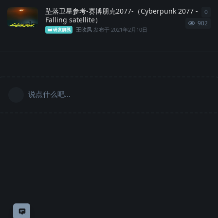
坠落卫星参考-赛博朋克2077-（Cyberpunk 2077 -
0
0
条
Falling satellite）
902
王吹风
发布于
2021年2月10日
研发前线
说点什么吧...
意见反馈