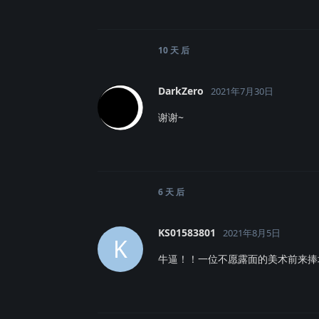
10 天
后
DarkZero
2021年7月30日
谢谢~
6 天
后
KS01583801
2021年8月5日
K
牛逼！！一位不愿露面的美术前来捧