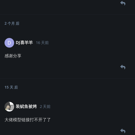
2 个月
后
DJ喜羊羊
D
16 天前
感谢分享
15 天
后
装鱿鱼被烤
2 天前
大佬模型链接打不开了了