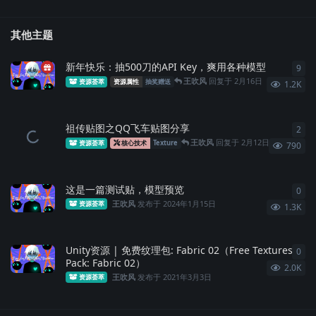
其他主题
新年快乐：抽500刀的API Key，爽用各种模型
9
9
条
王吹风
回复于
2月16日
资源荟萃
资源属性
抽奖赠送
1.2K
祖传贴图之QQ飞车贴图分享
2
2
条
王吹风
回复于
2月12日
资源荟萃
核心技术
Texture
790
这是一篇测试贴，模型预览
0
0
条
王吹风
发布于
2024年1月15日
资源荟萃
1.3K
Unity资源 | 免费纹理包: Fabric 02（Free Textures
0
0
条
Pack: Fabric 02）
2.0K
王吹风
发布于
2021年3月3日
资源荟萃