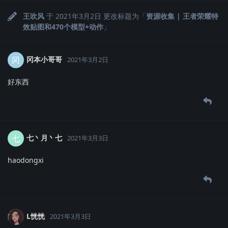
王吹风
于
2021年3月2日
更改标题为「
资源收集 | 王者荣耀特
效贴图和470个模型+动作
」
冈本小哥哥
冈
2021年3月2日
好东西
七丶月丶七
七
2021年3月3日
haodongxi
L恍恍
2021年3月3日