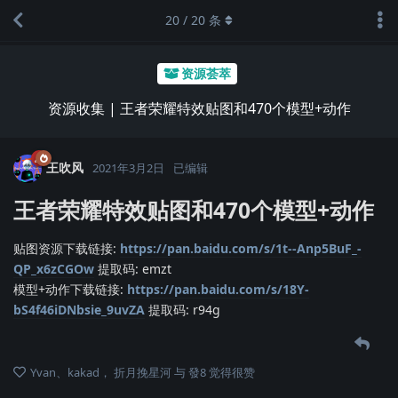
20
/
20
条
资源荟萃
资源收集 | 王者荣耀特效贴图和470个模型+动作
王吹风
2021年3月2日
已编辑
王者荣耀特效贴图和470个模型+动作
贴图资源下载链接:
https://pan.baidu.com/s/1t--Anp5BuF_-
QP_x6zCGOw
提取码: emzt
模型+动作下载链接:
https://pan.baidu.com/s/18Y-
bS4f46iDNbsie_9uvZA
提取码: r94g
Yvan
、
kakad
，
折月挽星河
与
發8
觉得很赞