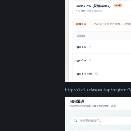
https://v1.xclawxx.top/registe