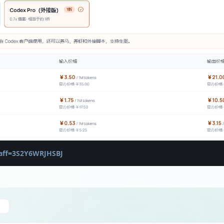
r?aff=3S2Y6WRJHSBJ