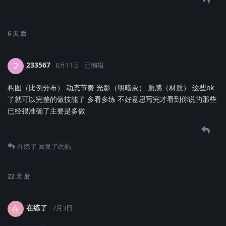
6 天
后
233567
2
6月11日
已编辑
构图（比例分布） 动态节奏 光影（明暗灰） 质感（材质） 这些ok
了就可以完整的做技能了 多看多练 不好意思写完才看到你说的那些
已经很准确了主要是多做
在练了
回复了此帖
22 天
后
在练了
在
7月3日