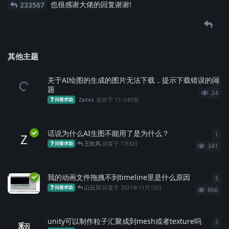
也很感谢大佬的回复谢谢!
233567
其他主题
关于AI绘图的生成的图片无法下载，提示下载错误的问
0
0
条
题
24
ZateL
发布于
13 小时前
问答求助
话说为什么AI生图不能用了是为什么？
1
1
条
Z
王吹风
回复于
7月6日
问答求助
341
我的动画文件拖拽不到timeline里是什么原因
3
3
条
山云川
回复于
2021年11月15日
问答求助
866
unity可以制作粒子汇聚成到mesh或者texture吗
3
3
条
翻