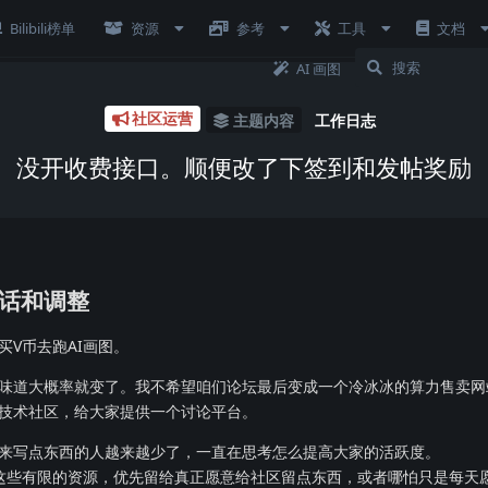
Bilibili榜单
资源
参考
工具
文档
AI 画图
社区运营
主题内容
工作日志
没开收费接口。顺便改了下签到和发帖奖励
话和调整
V币去跑AI画图。
味道大概率就变了。我不希望咱们论坛最后变成一个冷冰冰的算力售卖网
技术社区，给大家提供一个讨论平台。
来写点东西的人越来越少了，一直在思考怎么提高大家的活跃度。
这些有限的资源，优先留给真正愿意给社区留点东西，或者哪怕只是每天