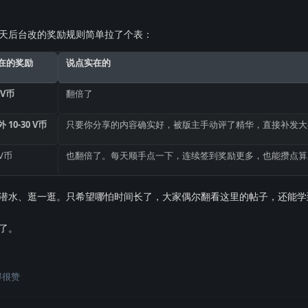
天后台改的奖励规则简单拉了个表：
在的奖励
说点实在的
 V币
翻倍了
 10-30 V币
只要你分享的内容确实好，被版主手动评了精华，直接补发大
0V币
也翻倍了。每天顺手点一下，连续签到奖励更多，也能攒点算
潜水、逛一逛。只希望哪怕时间长了，大家偶尔翻看这里的帖子，还能学
了。
得很赞