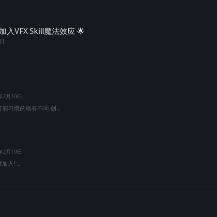
VFX Skill魔法效应 🌟
2日
1年2月10日
能习惯的略有不同 创...
1年2月10日
入! ...