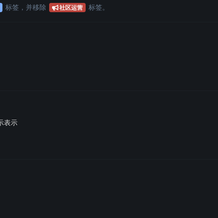
标签
，并移除
标签
。
社区运营
示表示