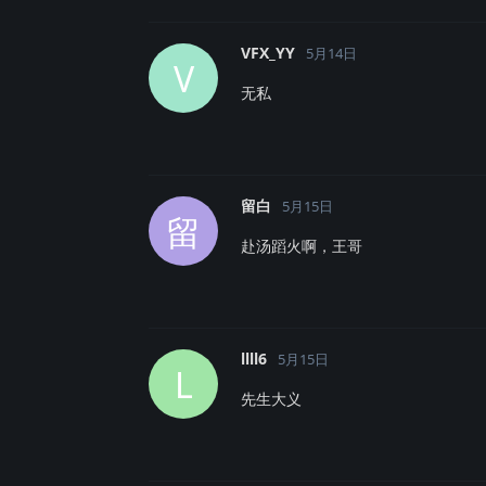
VFX_YY
5月14日
V
无私
留白
5月15日
留
赴汤蹈火啊，王哥
llll6
5月15日
L
先生大义