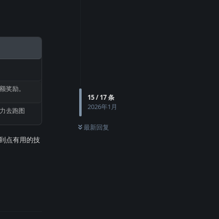
额奖励。
15
/
17
条
2026年1月
力去跑图
最新回复
到点有用的技