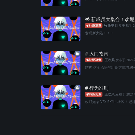
🌟 新成员大集合！欢迎加入
微笑
回复于
5月1
社区运营
发现新大陆！！！
# 入门指南
王吹风
发布于
202
社区运营
结构 这个论坛的组织方式与您可
# 行为准则
王吹风
发布于
202
社区运营
欢迎光临 VFX SKILL 社区！ 感谢加