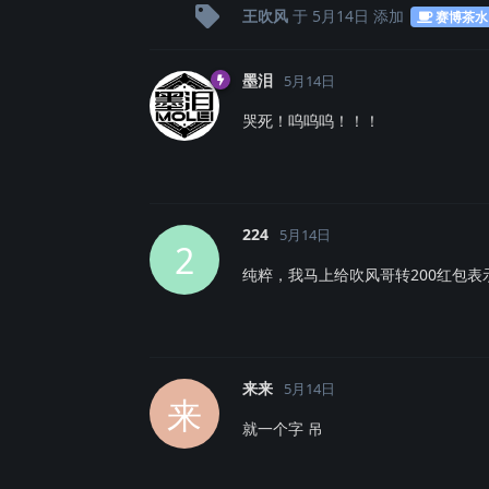
王吹风
于
5月14日
添加
赛博茶水
墨泪
5月14日
哭死！呜呜呜！！！
224
5月14日
2
纯粹，我马上给吹风哥转200红包表
来来
5月14日
来
就一个字 吊