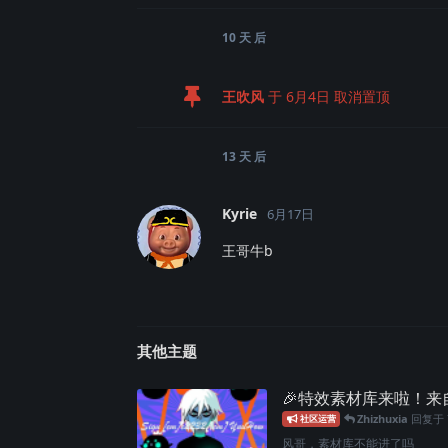
10 天
后
王吹风
于
6月4日
取消置顶
13 天
后
Kyrie
6月17日
王哥牛b
其他主题
🎉特效素材库来啦！
Zhizhuxia
回复于
社区运营
风哥，素材库不能进了吗