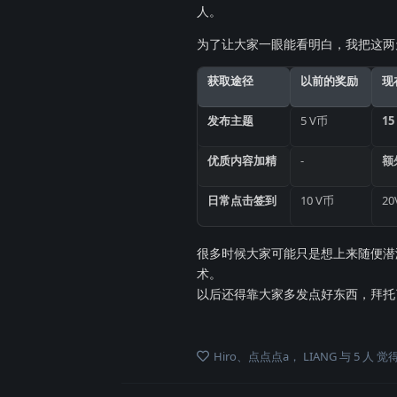
人。
为了让大家一眼能看明白，我把这两
获取途径
以前的奖励
现
发布主题
5 V币
15
优质内容加精
-
额外
日常点击签到
10 V币
2
很多时候大家可能只是想上来随便潜
术。
以后还得靠大家多发点好东西，拜托
Hiro
、
点点点a
，
LIANG
与
5
人
觉