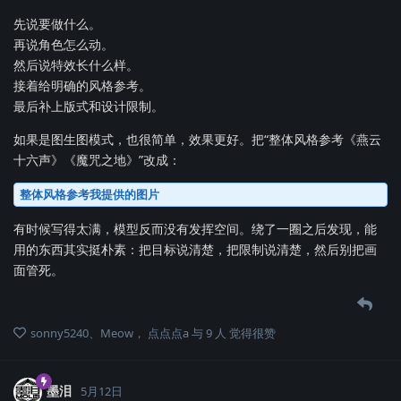
先说要做什么。
再说角色怎么动。
然后说特效长什么样。
接着给明确的风格参考。
最后补上版式和设计限制。
如果是图生图模式，也很简单，效果更好。把“整体风格参考《燕云
十六声》《魔咒之地》”改成：
整体风格参考我提供的图片
有时候写得太满，模型反而没有发挥空间。绕了一圈之后发现，能
用的东西其实挺朴素：把目标说清楚，把限制说清楚，然后别把画
面管死。
sonny5240
、
Meow
，
点点点a
与
9
人
觉得很赞
墨泪
5月12日