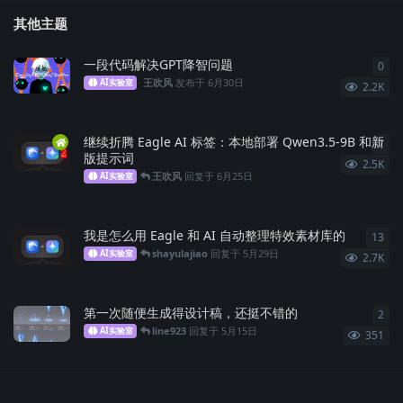
其他主题
一段代码解决GPT降智问题
0
0
条
王吹风
发布于
6月30日
AI实验室
2.2K
继续折腾 Eagle AI 标签：本地部署 Qwen3.5-9B 和新
7
7
条
版提示词
2.5K
王吹风
回复于
6月25日
AI实验室
我是怎么用 Eagle 和 AI 自动整理特效素材库的
13
13
shayulajiao
回复于
5月29日
AI实验室
2.7K
第一次随便生成得设计稿，还挺不错的
2
2
条
line923
回复于
5月15日
AI实验室
351