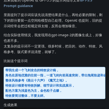
后来我看到 OpenAI 在 GPT-5.5 的提示词指导文章
GPT-5.5
Prompt guidance
里面提到了提示词应该先说清楚结果是什么，再给必要的限制，剩
下的部分要留一点空间给模型自己处理。OpenAI 也提到，旧的提
示词经常会把过程规定得太细，反而会增加噪音。
结合实际使用情况，我发现用在gpt-image-2的图像生成上，好像
也差不多。
太复杂的提示词不一定更强。很多时候，把目的、动作、特效、风
格参考、版式要求说清楚，就够了。
比如这个提示词
帮我生成一个飞剑攻击的特效设计稿，

角色在原地优雅的往前一指，一道飞剑向前高速突刺，带出拖尾轨迹和金丝
整体风格参考《燕云十六声》《魔咒之地》。

特效设计稿要有特效拆解、细节设计和实战展示，

配色方案为浅蓝色为主，金色粒子点缀，

特效要简洁整体，不要太碎。
生成效果