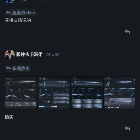
栗栗诗elsie
直接白话说的
眼眸依旧温柔
24 天前
多喝热水
确实