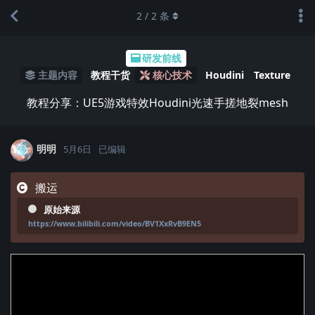
2
/
2
条
研发前线
主题内容
教程干货
核心技术
Houdini
Texture
教程分享：UE5游戏特效Houdini光速手搓地裂mesh
明明
5月6日
已编辑
搬运
原始来源
https://www.bilibili.com/video/BV1XxRvB9EN5