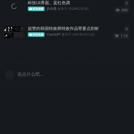
科技UI界面。蓝红色调
0
0
条
的木星
发布于
2024年2月3日
研发前线
680
超赞的韩国特效师特效作品带要点剖析
0
0
条
ChatGPT
发布于
2021年2月12日
研发前线
1.1K
说点什么吧...