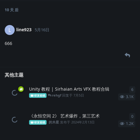
10 天
后
line923
L
5月16日
666
其他主题
Unity 教程 | Sirhaian Arts VFX 教程合辑
6
6
条
rehgf
回复于
7月5日
研发前线
3.1K
《永恒空间 2》 艺术爆炸，第三艺术
0
0
条
的木星
发布于
2024年2月13日
研发前线
1.2K