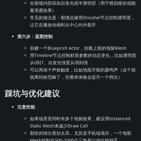
在裂缝内部添加自发光或半透明层（用于模拟熔岩或能
量泄露效果）
常见的做法是：裂缝边缘用Dissolve节点控制透明度，
让它在播放动画时从中心向外裂开
第六步：蓝图控制
创建一个Blueprint Actor，挂载上面的地裂Mesh
用Timeline节点控制材质参数的动态变化，比如透明度
从0到1、自发光强度从弱到强
可以再加个声效触发，比如地面开裂的轰鸣声（这个就
脱离特效范畴了，但整体体验会提升一个档次）
踩坑与优化建议
注意性能
如果场景里同时有多个地裂效果，建议用Instanced
Static Mesh来减少Draw Call
裂纹的细分度别太高，尤其是手机端项目，一个地裂
Mesh控制在500-1000个三角形以内比较稳妥