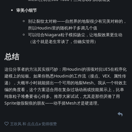
审美小细节
别让裂纹太对称——自然界的地裂很少有完美对称的，
所以Houdini里的随机种子多调几个值
可以结合Niagara粒子模拟扬尘，让地裂效果更生动
（这个就是老生常谈了，但确实管用）
总结
这位分享者的方法其实很巧妙：用Houdini的强项对抗UE5在程序化
建模上的短板。如果你熟悉Houdini的工作流（接点、VEX、属性传
递），大概半小时就能搓出一个可用的地裂Mesh。我从一个特效主
编的角度看，这个方案适合用在复杂过场动画或技能展示上，比单
纯靠粒子堆叠要省心得多。推荐大家试试，尤其是那些厌倦了用
Sprite做假裂痕的朋友——动手搓Mesh才是硬道理。
王吹风
和
点点点a
觉得很赞