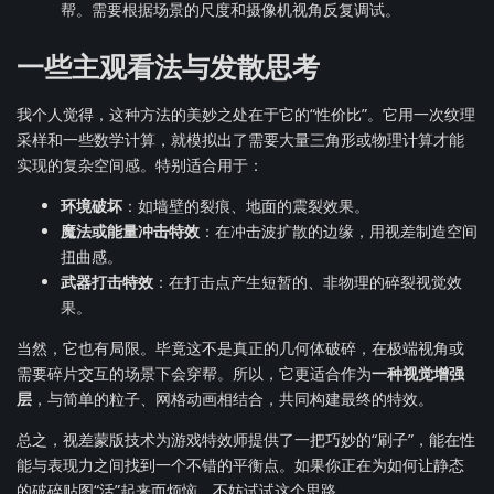
帮。需要根据场景的尺度和摄像机视角反复调试。
一些主观看法与发散思考
我个人觉得，这种方法的美妙之处在于它的“性价比”。它用一次纹理
采样和一些数学计算，就模拟出了需要大量三角形或物理计算才能
实现的复杂空间感。特别适合用于：
环境破坏
：如墙壁的裂痕、地面的震裂效果。
魔法或能量冲击特效
：在冲击波扩散的边缘，用视差制造空间
扭曲感。
武器打击特效
：在打击点产生短暂的、非物理的碎裂视觉效
果。
当然，它也有局限。毕竟这不是真正的几何体破碎，在极端视角或
需要碎片交互的场景下会穿帮。所以，它更适合作为
一种视觉增强
层
，与简单的粒子、网格动画相结合，共同构建最终的特效。
总之，视差蒙版技术为游戏特效师提供了一把巧妙的“刷子”，能在性
能与表现力之间找到一个不错的平衡点。如果你正在为如何让静态
的破碎贴图“活”起来而烦恼，不妨试试这个思路。