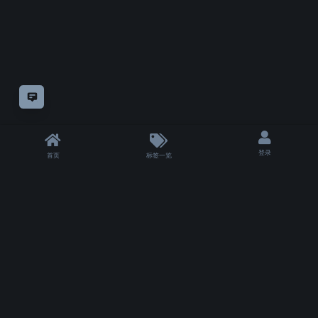
意见反馈
登录
首页
标签一览
|
T 4000 ms
|
状态
除非另有
声明，
仅论坛方自制教程采用
知识共享"CC-BY-NC-SA 4.0.!"许可协议
授权。
其余模组或教程的版权仍属于他们的原作者。
Copyrights for tutorials and software not created by VFXSKILL remain with their
original authors.