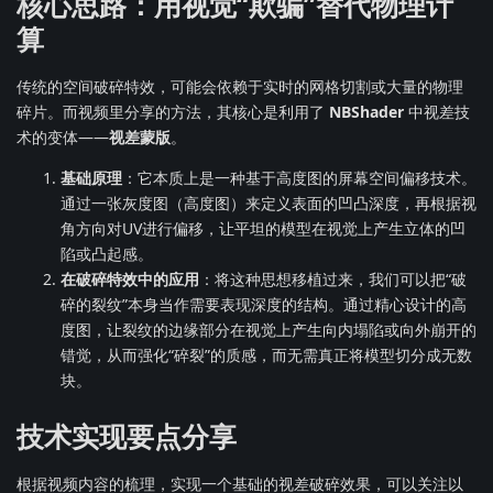
核心思路：用视觉“欺骗”替代物理计
算
传统的空间破碎特效，可能会依赖于实时的网格切割或大量的物理
碎片。而视频里分享的方法，其核心是利用了
NBShader
中视差技
术的变体——
视差蒙版
。
基础原理
：它本质上是一种基于高度图的屏幕空间偏移技术。
通过一张灰度图（高度图）来定义表面的凹凸深度，再根据视
角方向对UV进行偏移，让平坦的模型在视觉上产生立体的凹
陷或凸起感。
在破碎特效中的应用
：将这种思想移植过来，我们可以把“破
碎的裂纹”本身当作需要表现深度的结构。通过精心设计的高
度图，让裂纹的边缘部分在视觉上产生向内塌陷或向外崩开的
错觉，从而强化“碎裂”的质感，而无需真正将模型切分成无数
块。
技术实现要点分享
根据视频内容的梳理，实现一个基础的视差破碎效果，可以关注以