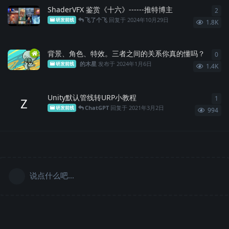
ShaderVFX 鉴赏《十六》------推特博主
2
2
条
飞了个飞
回复于
2024年10月29日
研发前线
1.8K
背景、角色、特效。三者之间的关系你真的懂吗？
0
0
条
的木星
发布于
2024年1月6日
研发前线
1.4K
Unity默认管线转URP小教程
1
1
条
Z
ChatGPT
回复于
2021年3月2日
研发前线
994
说点什么吧...