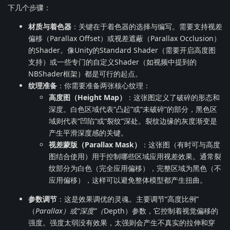
下几个步骤：
材质与着色器
：关键在于着色器的选择与编写。需要支持视差
偏移（Parallax Offset）或视差遮蔽（Parallax Occlusion）
的Shader。像Unity的Standard Shader（需要开启高度图
支持）或一些专门的自定义Shader（如视频中提到的
NBShader框架）都是可行的起点。
纹理准备
：你需要准备两张核心纹理：
高度图（Height Map）
：这张图定义了破碎的形态和
深度。白色区域代表“凸起”或“未破碎”的部分，黑色区
域则代表“凹陷”或“裂纹”深处。裂纹边缘的灰度渐变是
产生平滑深度感的关键。
视差蒙版（Parallax Mask）
：这张图（有时可与高度
图结合使用）用于控制哪些区域应用视差效果。通常裂
纹部分为白色（完全应用偏移），完整区域为黑色（不
应用偏移），这样可以避免整体模型都产生扭曲。
参数调节
：这是效果调优的灵魂。主要调节“高度比例”
（
Parallax）或“深度”（
Depth）参数，它控制着视觉偏移的
强度。强度太弱没有效果，太强则会产生不真实的拉伸和穿