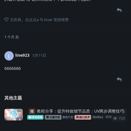
王吹风
、
点点点a
与
loser
觉得很赞
1 个月
后
line923
L
5月11日
6666666
其他主题
教程分享：提升特效细节品质：UV两步调整技巧
搬
0
0
条
明明
发布于
202
研发前线
主题内容
教程干货
核心技术
3dsMax
733