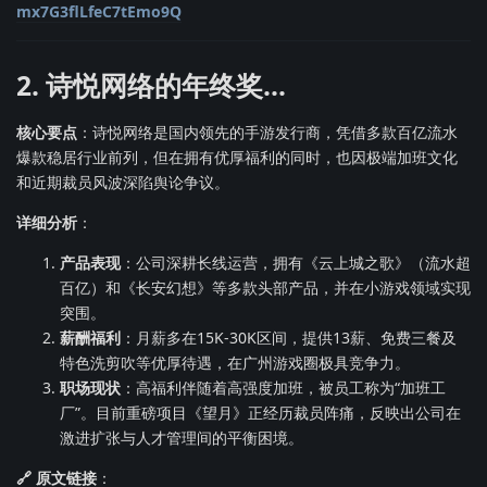
mx7G3flLfeC7tEmo9Q
2. 诗悦网络的年终奖...
核心要点
：诗悦网络是国内领先的手游发行商，凭借多款百亿流水
爆款稳居行业前列，但在拥有优厚福利的同时，也因极端加班文化
和近期裁员风波深陷舆论争议。
详细分析
：
产品表现
：公司深耕长线运营，拥有《云上城之歌》（流水超
百亿）和《长安幻想》等多款头部产品，并在小游戏领域实现
突围。
薪酬福利
：月薪多在15K-30K区间，提供13薪、免费三餐及
特色洗剪吹等优厚待遇，在广州游戏圈极具竞争力。
职场现状
：高福利伴随着高强度加班，被员工称为“加班工
厂”。目前重磅项目《望月》正经历裁员阵痛，反映出公司在
激进扩张与人才管理间的平衡困境。
🔗 原文链接
：