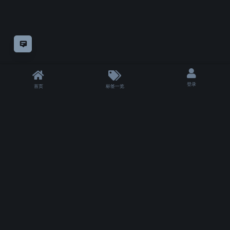
意见反馈
登录
首页
标签一览
|
T 3518 ms
|
状态
除非另有
声明，
仅论坛方自制教程采用
知识共享"CC-BY-NC-SA 4.0.!"许可协议
授权。
其余模组或教程的版权仍属于他们的原作者。
Copyrights for tutorials and software not created by VFXSKILL remain with their
original authors.
用户协议
|
隐私政策
|
社区规范
|
违法和不良信息举报
|
加入社区交流群
社区已勉强运行:2005天1小时45分38秒