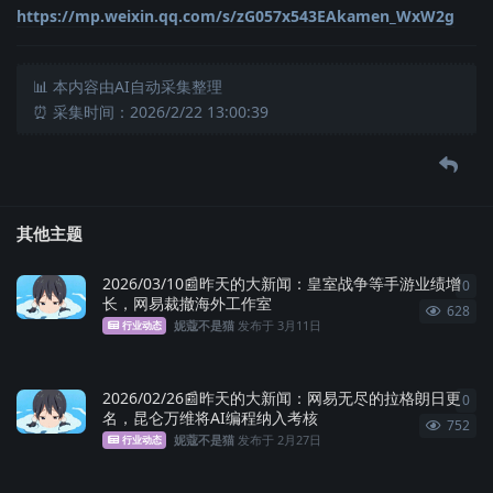
https://mp.weixin.qq.com/s/zG057x543EAkamen_WxW2g
📊 本内容由AI自动采集整理
⏰ 采集时间：2026/2/22 13:00:39
其他主题
2026/03/10📰昨天的大新闻：皇室战争等手游业绩增
0
0
条
长，网易裁撤海外工作室
628
妮蔻不是猫
发布于
3月11日
行业动态
2026/02/26📰昨天的大新闻：网易无尽的拉格朗日更
0
0
条
名，昆仑万维将AI编程纳入考核
752
妮蔻不是猫
发布于
2月27日
行业动态