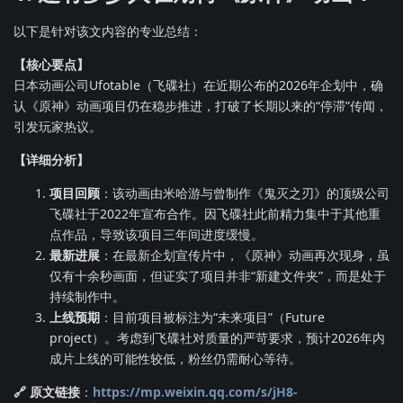
以下是针对该文内容的专业总结：
【核心要点】
日本动画公司Ufotable（飞碟社）在近期公布的2026年企划中，确
认《原神》动画项目仍在稳步推进，打破了长期以来的“停滞”传闻，
引发玩家热议。
【详细分析】
项目回顾
：该动画由米哈游与曾制作《鬼灭之刃》的顶级公司
飞碟社于2022年宣布合作。因飞碟社此前精力集中于其他重
点作品，导致该项目三年间进度缓慢。
最新进展
：在最新企划宣传片中，《原神》动画再次现身，虽
仅有十余秒画面，但证实了项目并非“新建文件夹”，而是处于
持续制作中。
上线预期
：目前项目被标注为“未来项目”（Future
project）。考虑到飞碟社对质量的严苛要求，预计2026年内
成片上线的可能性较低，粉丝仍需耐心等待。
🔗 原文链接
：
https://mp.weixin.qq.com/s/jH8-