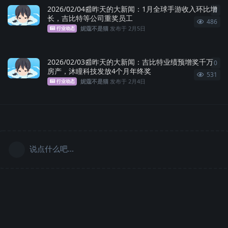
2026/02/04📰昨天的大新闻：1月全球手游收入环比增
0
0
条
长，吉比特等公司重奖员工
486
妮蔻不是猫
发布于
2月5日
行业动态
2026/02/03📰昨天的大新闻：吉比特业绩预增奖千万
0
0
条
房产，沐瞳科技发放4个月年终奖
531
妮蔻不是猫
发布于
2月4日
行业动态
说点什么吧...