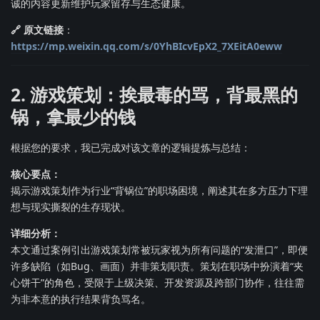
诚的内容更新维护玩家留存与生态健康。
🔗 原文链接
：
https://mp.weixin.qq.com/s/0YhBIcvEpX2_7XEitA0eww
2. 游戏策划：挨最毒的骂，背最黑的
锅，拿最少的钱
根据您的要求，我已完成对该文章的逻辑提炼与总结：
核心要点：
揭示游戏策划作为行业“背锅位”的职场困境，阐述其在多方压力下理
想与现实撕裂的生存现状。
详细分析：
本文通过案例引出游戏策划常被玩家视为所有问题的“发泄口”，即便
许多缺陷（如Bug、画面）并非策划职责。策划在职场中扮演着“夹
心饼干”的角色，受限于上级决策、开发资源及跨部门协作，往往需
为非本意的执行结果背负骂名。