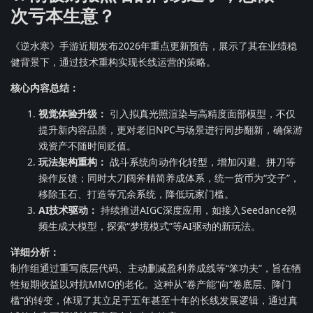
次亏本生意？
《逆水寒》手游近期发布2026年重点更新预告，展示了其在业绩稳
健背景下，通过技术重构实现长线运营的策略。
核心内容总结：
视觉体验升级：
引入拟真光照渲染与高精度面部模型，不仅
提升新内容品质，更对老旧NPC与场景进行同步翻新，确保游
戏资产不随时间贬值。
玩法架构重构：
战斗系统向动作化转型，增加闪避、拼刀等
操作反馈；同时大刀阔斧精简养成体系，统一货币为“交子”，
移除玉石、打造等冗余系统，降低玩家门槛。
AI技术驱动：
持续推进AIGC深度应用，如接入Seedance视
频生成大模型，探索“梦境模式”等AI驱动的新玩法。
详细分析：
制作组通过重写底层代码、主动删减盈利养成线等“笨功夫”，旨在牺
牲短期收益以对抗MMO的老化。这种从“卷产能”向“卷底层、降门
槛”的转变，体现了其立足于五年甚至十年的长线发展逻辑，通过真