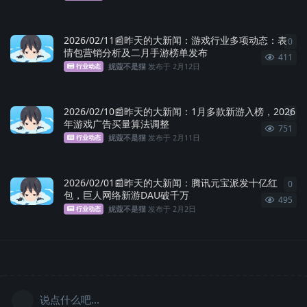
2026/02/11📰昨天的大新闻：游戏行业多项动态：表
0
0
条
情包营销分析及二月手游榜单发布
411
妮蔻不是猫
发布于
2月12日
行业动态
2026/02/10📰昨天的大新闻：1月多款新游入榜，2026
0
0
条
年游戏广告买量算法调整
751
妮蔻不是猫
发布于
2月11日
行业动态
2026/02/01📰昨天的大新闻：腾讯元宝派发十亿红
0
0
条
包，巨人网络新游DAU破千万
495
妮蔻不是猫
发布于
2月2日
行业动态
说点什么吧...