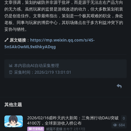
文章强调，策划的破防并非源于批评，而是源于无法左右产品方向
的无力感。虽然玩家的监督是游戏改进的动力，但大多数策划初衷
仍是创造佳作。文章最终指出，策划是一个极其艰难的职业，身处
老板、同事与玩家的博弈中心，其职场痛点在于多方利益冲突下的
妥协与牺牲。
🔗 原文链接
：
https://mp.weixin.qq.com/s/4S-
5nSAkOwML9x6hkyADqg
📊 本内容由AI自动采集整理
⏰ 采集时间：2026/2/19 13:01:01
其他主题
2026/02/16📰昨天的大新闻：三角洲行动DAU突破
0
0
条
4100万，全球新游收入榜公布
684
妮蔻不是猫
发布于
2月17日
行业动态