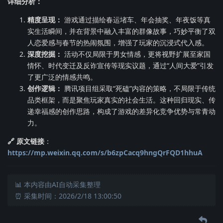
详细分析：
精度呈现：
游戏通过描绘春运堵车、年会抽奖、年夜饭等真
实生活瞬间，并在背景中融入丰富的群像故事，巧妙平衡了双
人恋爱感与春节的热闹氛围，增强了玩家的沉浸式代入感。
深度挖掘：
活动不仅局限于男女情感，更将视野扩展至家国
情怀、时代变迁及反诈宣传等现实议题，通过“人间大爱”引发
了更广泛的情感共鸣。
创作逻辑：
腾讯项目组采取“死磕”内容的策略，不局限于传统
品类框架，而是聚焦玩家真实的社会生活。这种回归现实、传
递幸福感的创作思路，构成了游戏的差异化竞争优势与常青动
力。
🔗 原文链接
：
https://mp.weixin.qq.com/s/b6zpCacq9hngQrFQD1hhuA
📊 本内容由AI自动采集整理
⏰ 采集时间：2026/2/18 13:00:50