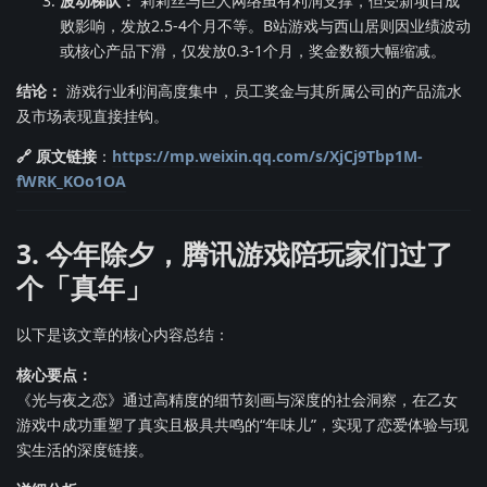
波动梯队：
莉莉丝与巨人网络虽有利润支撑，但受新项目成
败影响，发放2.5-4个月不等。B站游戏与西山居则因业绩波动
或核心产品下滑，仅发放0.3-1个月，奖金数额大幅缩减。
结论：
游戏行业利润高度集中，员工奖金与其所属公司的产品流水
及市场表现直接挂钩。
🔗 原文链接
：
https://mp.weixin.qq.com/s/XjCj9Tbp1M-
fWRK_KOo1OA
3. 今年除夕，腾讯游戏陪玩家们过了
个「真年」
以下是该文章的核心内容总结：
核心要点：
《光与夜之恋》通过高精度的细节刻画与深度的社会洞察，在乙女
游戏中成功重塑了真实且极具共鸣的“年味儿”，实现了恋爱体验与现
实生活的深度链接。