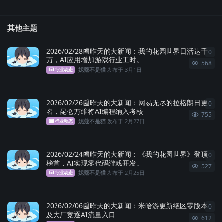
其他主题
2026/02/28📰昨天的大新闻：我的花园世界日活达千
0
0
条
万，AI应用增加游戏行业工时。
568
妮蔻不是猫
发布于
3月1日
行业动态
2026/02/26📰昨天的大新闻：网易无尽的拉格朗日更
0
0
条
名，昆仑万维将AI编程纳入考核
755
妮蔻不是猫
发布于
2月27日
行业动态
2026/02/24📰昨天的大新闻：《我的花园世界》登顶
0
0
条
榜首，AI实现零代码游戏开发。
527
妮蔻不是猫
发布于
2月25日
行业动态
2026/02/06📰昨天的大新闻：米哈游更新绝区零版本
0
0
条
及大厂竞逐AI流量入口
612