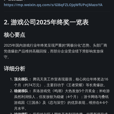
https://mp.weixin.qq.com/s/GI6qFZLOjqWfUPoJMazoYA
2. 游戏公司2025年终奖一览表
核心要点
2025年国内游戏行业年终奖呈现严重的“两极分化”态势。头部厂商
凭借爆款产品维持高额回报，而部分企业受业绩下滑影响发放保
守。
详细分析
顶尖梯队：
腾讯天美工作室表现最强，核心岗位年终奖达16
个月（约74万元），主要归功于《王者荣耀》等长青爆款。
稳健梯队：
库洛游戏凭《鸣潮》大热发放5个月奖金；米哈游
虽然利润惊人，但发放较为稳健（4个月）；游卡网络与叠纸
游戏因《三国杀》及《恋与深空》的优异表现，维持在4-6个
月水平。