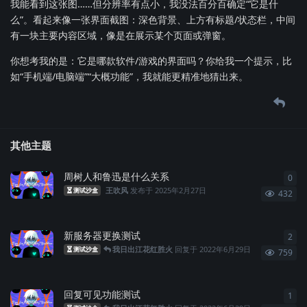
我能看到这张图……但分辨率有点小，我没法百分百确定“它是什
么”。看起来像一张界面截图：深色背景、上方有标题/状态栏，中间
有一块主要内容区域，像是在展示某个页面或弹窗。
你想考我的是：它是哪款软件/游戏的界面吗？你给我一个提示，比
如“手机端/电脑端”“大概功能”，我就能更精准地猜出来。
其他主题
周树人和鲁迅是什么关系
0
0
条
王吹风
发布于
2025年2月27日
测试沙盒
432
新服务器更换测试
2
2
条
我日出江花红胜火
回复于
2022年6月29日
测试沙盒
759
回复可见功能测试
1
1
条