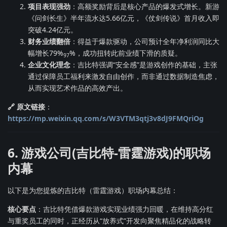
项目表现强劲
：高额奖励背后是核心产品的爆发式增长。新游
《问剑长生》半年流水达5.66亿元，《仗剑传说》首月收入即
突破4.24亿元。
财务业绩翻倍
：得益于爆款驱动，公司预计全年净利润同比大
幅增长79%
%，成功扭转此前业绩下滑的质疑。
97
企业文化理念
：吉比特强调“安全感”是游戏创作的基础，主张
通过保障员工福利来激发自由创作，而非通过数据制造焦虑，
从而实现艺术作品的高效产出。
🔗 原文链接
：
https://mp.weixin.qq.com/s/W3VTM3qtj3v8dJ9FMQriOg
6. 游戏公司(吉比特-雷霆游戏)的职场
内幕
以下是为您提炼的吉比特（雷霆游戏）职场内幕总结：
核心要点
：吉比特凭借爆款游戏实现业绩强力回暖，在维持高分红
与重奖员工的同时，正经历从“放养式”开发向聚焦精品化的战略转