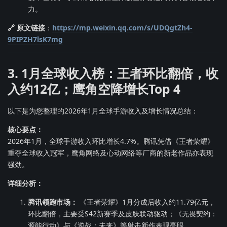
力。
🔗 原文链接
：
https://mp.weixin.qq.com/s/UDQgtZh4-
9PIPZH7lsK7mg
3. 1月全球收入榜：王者环比翻倍，收
入约12亿；鹰角空降增长Top 4
以下是为您整理的2026年1月全球手游收入及增长情况总结：
核心要点：
2026年1月，全球手游收入环比增长4.7%。腾讯凭借《王者荣耀》
重夺全球收入冠军，鹰角网络及心动网络等厂商的新老作品亦表现
强劲。
详细分析：
腾讯领跑市场：
《王者荣耀》1月分成后收入约11.79亿元，
环比翻倍，主要受S42新赛季及皮肤联动驱动；《无畏契约：
源能行动》与《逆战：未来》等射击新作表现亮眼。