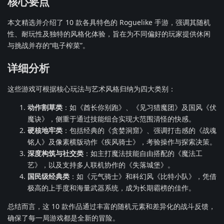
核心要点
本文精选并介绍了 10 款各具特色的 Roguelike 手游，强调其随机
性、耐玩性及独特的风格化体验，旨在为不同偏好的玩家提供休闲
与挑战并存的“电子榨菜”。
详细分析
这些游戏可根据核心玩法与艺术风格归纳为四大类别：
动作割草类
：如《酋长你别跑》、《见习猎魔团》及国风《伏
魔诀》，侧重于通过技能组合实现大范围清怪的快感。
硬核地牢类
：包括经典的《贪婪洞窟》、强调打击感的《战魂
铭人》及像素横版动作《疾风骑士》，考验操作与探索决策。
深度构筑与社交类
：如主打魔法技能自由搭配的《魔法工
艺》，以及支持多人联机协作的《失落城堡》。
国民级经典类
：如《元气骑士》和科幻风《比特小队》，凭借
极高的上手度和海量武器系统，成为长期霸榜的佳作。
总结而言，这 10 款作品通过丰富的随机元素和差异化的战斗反馈，
确保了每一局游戏都是全新的冒险。