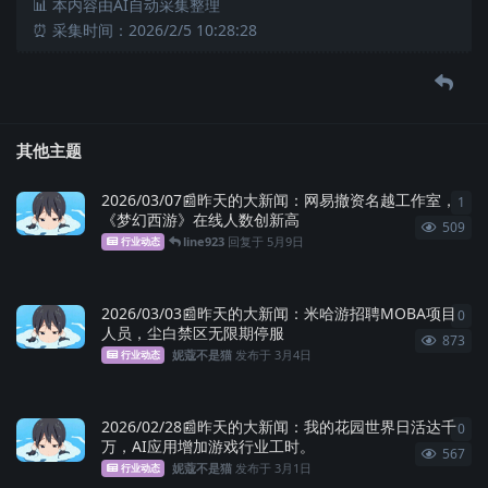
📊 本内容由AI自动采集整理
⏰ 采集时间：2026/2/5 10:28:28
其他主题
2026/03/07📰昨天的大新闻：网易撤资名越工作室，
1
1
条
《梦幻西游》在线人数创新高
509
line923
回复于
5月9日
行业动态
2026/03/03📰昨天的大新闻：米哈游招聘MOBA项目
0
0
条
人员，尘白禁区无限期停服
873
妮蔻不是猫
发布于
3月4日
行业动态
2026/02/28📰昨天的大新闻：我的花园世界日活达千
0
0
条
万，AI应用增加游戏行业工时。
567
妮蔻不是猫
发布于
3月1日
行业动态