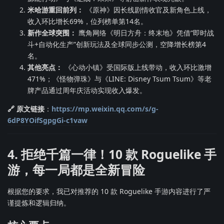
米哈游重回前列：
《原神》因长线剧情收官及新角色上线，
收入环比增长69%，位列榜单第14名。
新作全球突围：
鹰角网络《明日方舟：终末地》凭借“即时战
斗+自动化生产”创新玩法及全球同步公测，空降增长榜第4
名。
其他亮点：
《心动小镇》受国际版上线带动，收入环比激增
471%；《怪物弹珠》与《LINE: Disney Tsum Tsum》等老
牌产品通过周年庆活动实现收入爆发。
🔗 原文链接
：
https://mp.weixin.qq.com/s/g-
6dP8YOifSgpgGi-c1vaw
4. 拒绝千篇一律！10 款 Roguelike 手
游，每一局都是全新冒险
根据您的要求，我已对推荐的 10 款 Roguelike 手游内容进行了严
谨提炼和逻辑归纳。