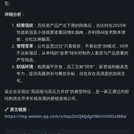
型。
详细分析
：
经营现状
：历经老产品产出下滑的阵痛后，吉比特在2025年
凭借新游及小游戏赛道重回增长巅峰，并利用AI技术降本增
效，分红比例极高。
管理变革
：公司反思过往“只看留存、不看创意”的模式，叫停
不达标项目，从单纯的“放养”转向对制作人素质与产品质量的
严苛筛选。
职场环境
：氛围扁平开放，员工互称“同学”；薪资福利极具竞
争力，提供高额房补与餐饮补贴，但也存在高强度的加班文
化。
该企业呈现出“高回报与高压力并存”的典型特征，是一家正通过内部
结构优化寻求长线发展的硬核游戏公司。
🔗 原文链接
：
https://mp.weixin.qq.com/s/bqsZztQMjdgOMUHtNOoM8w