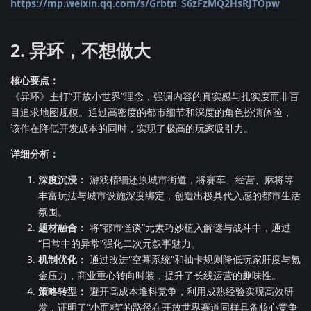
https://mp.weixin.qq.com/s/Grbtn_S6zFzMQ2HsRJTOpw
2. 异环，不想做大
核心要点：
《异环》主打“开放小世界”理念，强调内容的真实感与扎实度而非盲
目追求地图规模。通过高密度的都市细节和深度的角色扮演体验，
该作在降低开发成本的同时，实现了极高的玩家吸引力。
详细分析：
深度沉浸：
游戏精细还原城市街道，将赛车、经营、麻将等
丰富玩法与城市设施深度绑定，创造出极具代入感的都市生活
氛围。
题材融合：
将“都市怪谈”元素巧妙植入解谜与战斗中，通过
“日常中的异常”强化二次元叙事魅力。
机制优化：
通过改进“空幕系统”和抽卡规则降低玩家肝度与氪
金压力，商业重心转向时装，提升了长线运营的趣味性。
策略转型：
避开高成本堆料竞争，利用成熟经验实现高效研
发，证明了“小而精”的路径在开放世界赛道同样具备核心竞争