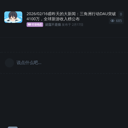
2026/02/16📰昨天的大新闻：三角洲行动DAU突破
0
0
条
4100万，全球新游收入榜公布
685
妮蔻不是猫
发布于
2月17日
行业动态
说点什么吧...