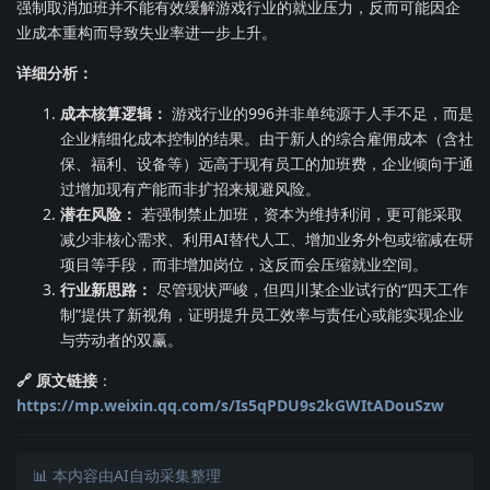
强制取消加班并不能有效缓解游戏行业的就业压力，反而可能因企
业成本重构而导致失业率进一步上升。
详细分析：
成本核算逻辑：
游戏行业的996并非单纯源于人手不足，而是
企业精细化成本控制的结果。由于新人的综合雇佣成本（含社
保、福利、设备等）远高于现有员工的加班费，企业倾向于通
过增加现有产能而非扩招来规避风险。
潜在风险：
若强制禁止加班，资本为维持利润，更可能采取
减少非核心需求、利用AI替代人工、增加业务外包或缩减在研
项目等手段，而非增加岗位，这反而会压缩就业空间。
行业新思路：
尽管现状严峻，但四川某企业试行的“四天工作
制”提供了新视角，证明提升员工效率与责任心或能实现企业
与劳动者的双赢。
🔗 原文链接
：
https://mp.weixin.qq.com/s/Is5qPDU9s2kGWItADouSzw
📊 本内容由AI自动采集整理