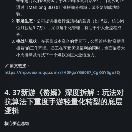
全年超万次的AB测试，于2025年实现月活3亿。目前公司正
通过《Mahjong Blast!》深耕细分领域，试图复刻成功经
验。
职场生态
：公司提供接近行业顶格的薪资（如15薪、核心岗
位月薪达5-7万），采取扁平化管理，有助于个人全流程成
长。
挑战与现状
：在买量成本高企的背景下，公司维持着“高薪且
极卷”的工作环境。员工在享受优渥福利的同时，也面临着大
小周排班及寻找下一个爆款的巨大业绩压力。
🔗 原文链接
：
https://mp.weixin.qq.com/s/H0FgxYG60E7_CgKGY5goEQ
4. 37新游《赘婿》深度拆解：玩法对
抗算法下重度手游轻量化转型的底层
逻辑
核心要点总结