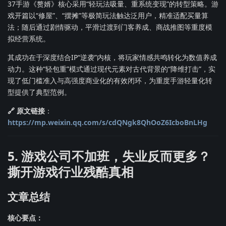
37手游《赘婿》核心采用“轻玩法吸量、重系统变现”的转型策略。游
戏开篇以“修屋”、“摆摊”等极简玩法触达泛用户，精准适配买量算
法；随后通过剧情驱动，平滑过渡到门客养成、商战推图等重度模
拟经营系统。
其成功在于深度结合IP“逆袭”内核，将玩家情感共鸣转化为数值养成
动力。这种“轻包重”模式通过现代元素对古代背景的“降维打击”，实
现了低门槛准入与高强度商业化的有效闭环，为重度手游轻量化转
型提供了典型范例。
🔗 原文链接
：
https://mp.weixin.qq.com/s/cdQNgk8QhOoZ6IcboBnLHg
5. 游戏公司不加班，失业反而更多？
撕开游戏行业残酷真相
文章总结
核心要点：