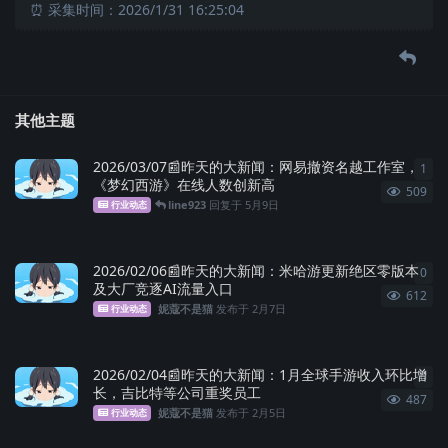
⏰ 采集时间：2026/1/31 16:25:04
其他主题
2026/03/07📰昨天的大新闻：网易撤资名越工作室，
1
1
条
《梦幻西游》在线人数创新高
509
line923
回复于
5月9日
行业动态
2026/02/06📰昨天的大新闻：米哈游更新绝区零版本
0
0
条
及大厂竞逐AI流量入口
612
妮蔻不是猫
发布于
2月7日
行业动态
2026/02/04📰昨天的大新闻：1月全球手游收入环比增
0
0
条
长，吉比特等公司重奖员工
487
妮蔻不是猫
发布于
2月5日
行业动态