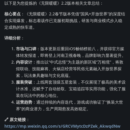
以下是为您提炼的《无限暖暖》2.2版本相关文章总结：
核心要点
：《无限暖暖》2.2春节版本凭借“国风+开放世界”的深度结
合实现爆发，标志着该作已克服初期挑战，研发与商业模式步入稳
定成熟的快车道。
详细分析
：
市场与口碑
：版本更新后重回iOS畅销榜前八，并获得官方媒
体转发报道，即将登上河南卫视春晚，品牌影响力显著提升。
内容设计
：推出以“中式志怪”为主题的新区域“万相境”，将敦
煌联动、技能麻将、火锅店经营等民俗元素融入开放世界探
索，玩法兼具趣味与文化底蕴。
服装突破
：上线两套顶级五星套装，不仅展现了极高的美术设
计水准，还赋予了自动拾取、宝箱追踪等实用功能，强化了服
装在玩法中的核心地位。
运营趋势
：通过持续的内容迭代，游戏成功验证了“换装大世
界”的商业潜力，生产周期愈发高效稳定。
🔗 原文链接
：
https://mp.weixin.qq.com/s/GRCVMytcDzPZek_AkwqdNw