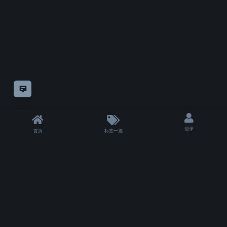
意见反馈
登录
首页
标签一览
|
T 4063 ms
|
状态
除非另有
声明，
仅论坛方自制教程采用
知识共享"CC-BY-NC-SA 4.0.!"许可协议
授权。
其余模组或教程的版权仍属于他们的原作者。