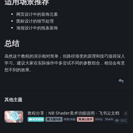
适用场景推荐
网页设计中的装饰元素
图标设计的细节处理
海报设计中的线条装饰
总结
虽然这个教程的演示相对简单，但路径渐变的原理和技巧值得深入
学习。建议大家在实际操作中多尝试不同的参数组合，相信会有意
想不到的效果。
其他主题
教程分享：‌⁠⁠‬​​​‌‌​​‍​‌​⁠ ⁠‍​ ​⁠​‌‌‍​​ ​​​⁠​​​ ‍​​​​‌⁠​‬​‍​NB Shader美术功能说明 - 飞书云文档
0
0
条
研发前线
主题内容
评测/体验
核心技术
Unity
Shader
性能优化
932