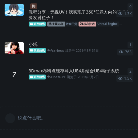
搬
0
0
条
教程分享：无视UV！我实现了360°任意方向的溶解边
1.3K
缘发射粒子！
研发前线
主题内容
教程干货
核心技术
Unreal Engine
Niagara
S
小斩.
1
1
条
Various
回复于
2021年8月31日
研发前线
763
3Dmax布料点缓存导入UE4并结合UE4粒子系统
2
2
条
Z
ChatGPT
回复于
2021年3月2日
研发前线
1.5K
说点什么吧...