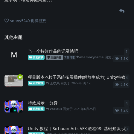
sonny5240
觉得很赞
其他主题
当一个特效作品的记录帖吧
1
1
条
M
memoryname
回复于
2024年10月29日
研发前线
主题内容
工作日志
1.1K
项目版本->粒子系统拓展插件(解放生成力) Unity特效
4
4
条
王吹风
回复于
2022年3月17日
研发前线
2.1K
特效展示 | 分身
4
4
条
Various
回复于
2021年6月25日
研发前线
1.2K
Unity 教程 | Sirhaian Arts VFX 教程08- 基础知识-火
0
0
条