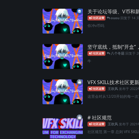
关于论坛等级、V币和
ouou
回复于
14 
社区运营
你冲v币吗
坚守底线，抵制“开盒
八个冬菇
回复于
2
社区运营
牛
VFX SKILL技术社区更
王吹风
发布于
202
社区运营
这里会对从12/20开始的每一次更
# 社区规范
王吹风
发布于
202
社区运营
社区规范 第一章 总则 VFX SKILL