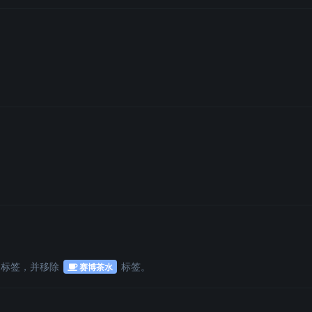
标签
，并移除
标签
。
赛博茶水