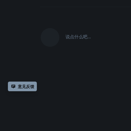
说点什么吧...
意见反馈
除非另有
声明，
仅论