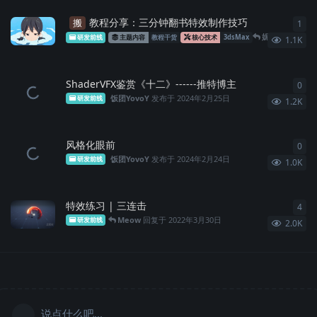
教程分享：三分钟翻书特效制作技巧
搬
1
1
条
妮蔻不是猫
回
研发前线
主题内容
教程干货
核心技术
3dsMax
1.1K
ShaderVFX鉴赏《十二》------推特博主
0
0
条
饭团YovoY
发布于
2024年2月25日
研发前线
1.2K
风格化眼前
0
0
条
饭团YovoY
发布于
2024年2月24日
研发前线
1.0K
特效练习 | 三连击
4
4
条
Meow
回复于
2022年3月30日
研发前线
2.0K
说点什么吧...