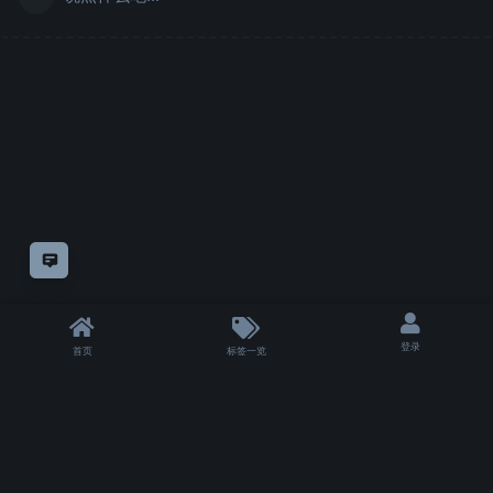
意见反馈
登录
首页
标签一览
|
T 4500 ms
|
状态