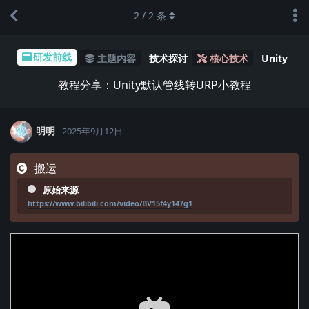
2
/
2
条
研发前线
主题内容
技术探讨
核心技术
Unity
教程分享：Unity默认管线转URP小教程
明明
2025年9月12日
搬运
原始来源
https://www.bilibili.com/video/BV15f4y147g1