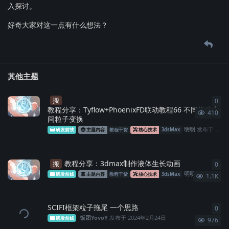
入探讨。
好奇大家对这一点有什么想法？
其他主题
搬
0
0
条
教程分享：Tyflow+PhoenixFD联动教程66 不同物体之
410
间粒子变换
明明
发布于
2月4
研发前线
主题内容
教程干货
核心技术
3dsMax
教程分享：3dmax制作液体生长动画
搬
0
0
条
明明
发布于
202
研发前线
主题内容
教程干货
核心技术
3dsMax
1.1K
SCIFI框架粒子拖尾 一个思路
0
0
条
饭团YovoY
发布于
2024年2月24日
研发前线
976