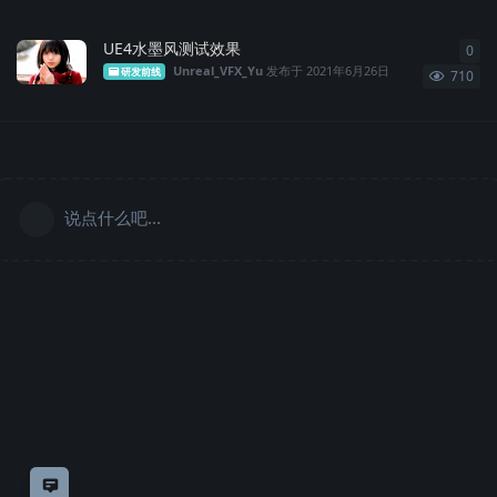
UE4水墨风测试效果
0
0
条
Unreal_VFX_Yu
发布于
2021年6月26日
研发前线
710
说点什么吧...
意见反馈