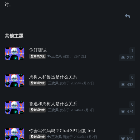
讨。
其他主题
你好测试
1
1
条
王吹风
回复于
2月12日
测试沙盒
212
周树人和鲁迅是什么关系
0
0
条
王吹风
发布于
2025年2月27日
测试沙盒
432
鲁迅和周树人是什么关系
0
0
条
王吹风
发布于
2024年12月3日
测试沙盒
474
你会写代码吗？ChatGPT回复 test
2
2
条
王吹风
回复于
2024年11月2日
测试沙盒
615