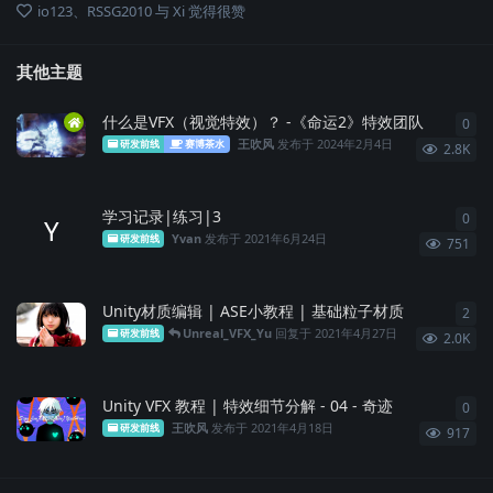
io123
、
RSSG2010
与
Xi
觉得很赞
其他主题
什么是VFX（视觉特效）？ -《命运2》特效团队
0
0
条
王吹风
发布于
2024年2月4日
研发前线
赛博茶水
2.8K
学习记录|练习|3
0
0
条
Y
Yvan
发布于
2021年6月24日
研发前线
751
Unity材质编辑 | ASE小教程 | 基础粒子材质
2
2
条
Unreal_VFX_Yu
回复于
2021年4月27日
研发前线
2.0K
Unity VFX 教程 | 特效细节分解 - 04 - 奇迹
0
0
条
王吹风
发布于
2021年4月18日
研发前线
917