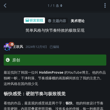
1
/
1
条
研发前线
主题内容
美术理论
简单风格与快节奏特效的极致呈现
王吹风
2024年12月9日
已编辑
原创
最近找到了韩国一位叫
HoldimProvae
的YouTube博主。他的作品
独树一帜，干净利落、节奏感爆棚的画面瞬间抓住了我的注意力。
这种风格在国内很少见
畅快感受：硬朗节奏与极致视觉
看他的作品，最直观的感受就是两个字：
畅快
。他的特效设计节奏
非常硬朗，内容层叠紧密而流畅。没有多余的停顿，每一秒都是高