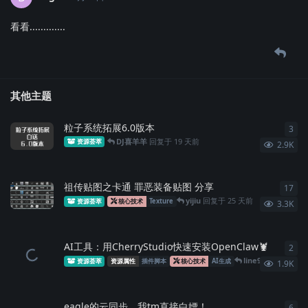
看看.............
其他主题
粒子系统拓展6.0版本
3
3
条
DJ喜羊羊
回复于
19 天前
资源荟萃
2.9K
祖传贴图之卡通 罪恶装备贴图 分享
17
17
yijiu
回复于
25 天前
资源荟萃
核心技术
Texture
3.3K
AI工具：用CherryStudio快速安装OpenClaw🦞
2
2
条
line923
回复于
5月
资源荟萃
资源属性
插件脚本
核心技术
AI生成
1.9K
eagle的云同步，我tm直接白嫖！
6
6
条