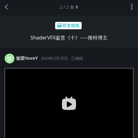
2
/
2
条
研发前线
ShaderVFX鉴赏《十》-----推特博主
饭团YovoY
饭
2024年2月25日
已编辑