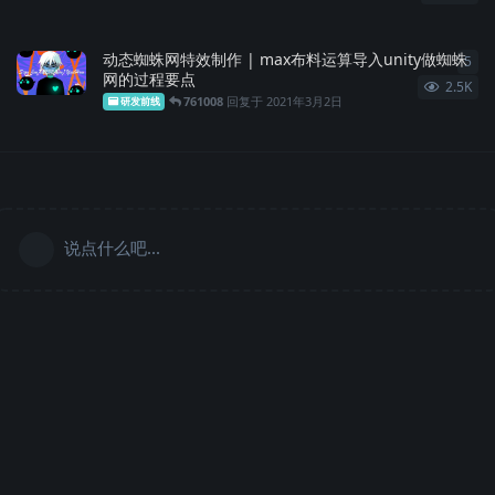
动态蜘蛛网特效制作 | max布料运算导入unity做蜘蛛
5
5
条
网的过程要点
2.5K
761008
回复于
2021年3月2日
研发前线
说点什么吧...