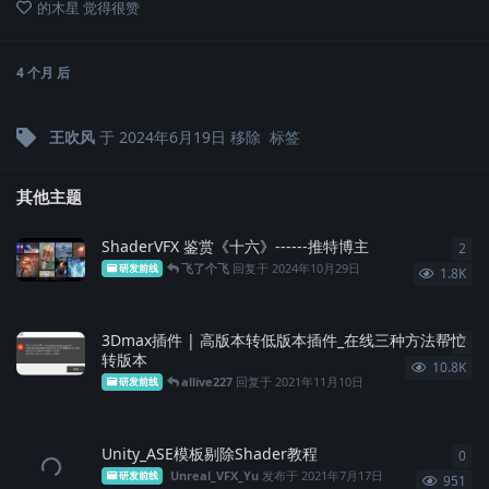
的木星
觉得很赞
4 个月
后
王吹风
于
2024年6月19日
移除
标签
其他主题
ShaderVFX 鉴赏《十六》------推特博主
2
2
条
飞了个飞
回复于
2024年10月29日
研发前线
1.8K
3Dmax插件 | 高版本转低版本插件_在线三种方法帮忙
2
2
条
转版本
10.8K
allive227
回复于
2021年11月10日
研发前线
Unity_ASE模板剔除Shader教程
0
0
条
Unreal_VFX_Yu
发布于
2021年7月17日
研发前线
951