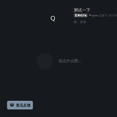
测试一下
qwe
回复于
2021
Q
测试沙盒
嗯，谢谢
说点什么吧...
意见反馈