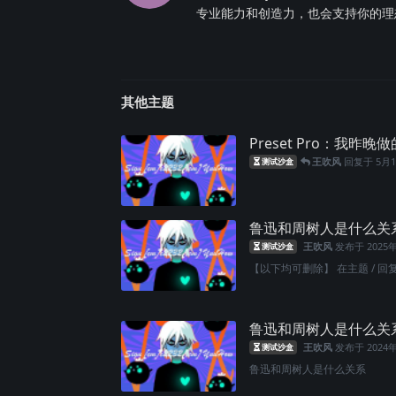
专业能力和创造力，也会支持你的理
其他主题
Preset Pro：我昨
王吹风
回复于
5月
测试沙盒
鲁迅和周树人是什么关
王吹风
发布于
2025
测试沙盒
【以下均可删除】 在主题 / 回
鲁迅和周树人是什么关
王吹风
发布于
2024
测试沙盒
鲁迅和周树人是什么关系