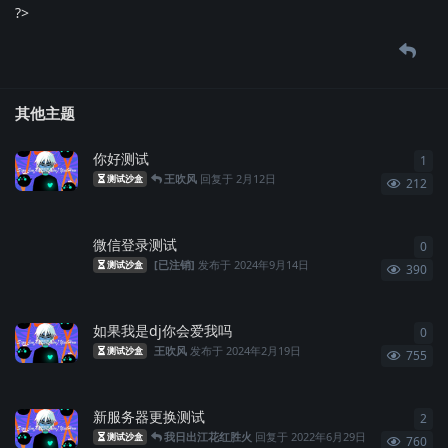
?>
其他主题
你好测试
1
1
条
王吹风
回复于
2月12日
测试沙盒
212
微信登录测试
0
0
条
[已注销]
发布于
2024年9月14日
测试沙盒
390
如果我是dj你会爱我吗
0
0
条
王吹风
发布于
2024年2月19日
测试沙盒
755
新服务器更换测试
2
2
条
我日出江花红胜火
回复于
2022年6月29日
测试沙盒
760