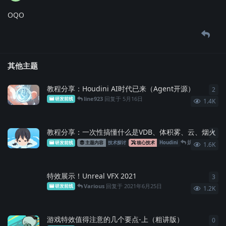
OQO
其他主题
教程分享：Houdini AI时代已来（Agent开源）
2
2
条
line923
回复于
5月16日
研发前线
1.4K
教程分享：一次性搞懂什么是VDB、体积雾、云、烟火
1
1
条
妮蔻不是猫
回
研发前线
主题内容
技术探讨
核心技术
Houdini
1.6K
特效展示！Unreal VFX 2021
3
3
条
Various
回复于
2021年6月25日
研发前线
1.2K
游戏特效值得注意的几个要点-上（粗讲版）
0
0
条