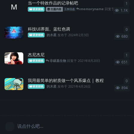
当一个特效作品的记录帖吧
1
1
条
M
memoryname
回复于
2024年10月29日
研发前线
主题内容
工作日志
1.1K
科技UI界面。蓝红色调
0
0
条
的木星
发布于
2024年2月3日
研发前线
680
杰尼杰尼
1
1
条
非碳基生物
回复于
2021年8月20日
研发前线
651
我用最简单的材质做一个风系爆点 | 教程
0
0
条
的木星
发布于
2021年4月26日
研发前线
894
说点什么吧...