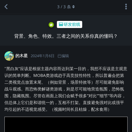
3
/
3
条
研发前线
背景、角色、特效。三者之间的关系你真的懂吗？
的木星
2024年1月6日
已编辑
"黑白灰“应该是根据主题内容而达到某一目的，我想不应该是主观意
识的简单判断。MOBA类游戏趋于高竞技性特性，所以普遍会把第
二类视觉点放置末尾、（例如背景，场景特效等）尽可能避免影响
战斗观感。而恐怖类解谜类游戏，则是尽可能地营造氛围，恐怖氛
围，隐藏氛围。尽管在画面上我们会赋予很多”对比“”细节“等内容，
但总体上它们是和谐统一的，互相不打架。直接避免强对比或强平
均引起的不适视觉感受。（视频时间长且枯燥，配水食用）