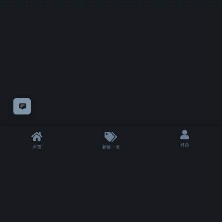
意见反馈
登录
首页
标签一览
|
T 3068 ms
|
状态