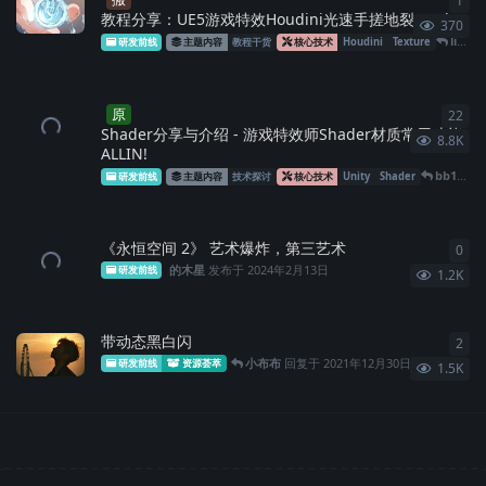
1
1
条
教程分享：UE5游戏特效Houdini光速手搓地裂mesh
370
line923
研发前线
主题内容
教程干货
核心技术
Houdini
Texture
原
22
22
Shader分享与介绍 - 游戏特效师Shader材质常用功能
8.8K
ALLIN!
bb123
回
研发前线
主题内容
技术探讨
核心技术
Unity
Shader
《永恒空间 2》 艺术爆炸，第三艺术
0
0
条
的木星
发布于
2024年2月13日
研发前线
1.2K
带动态黑白闪
2
2
条
小布布
回复于
2021年12月30日
研发前线
资源荟萃
1.5K