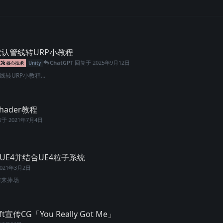
y默认管线转URP小教程
ChatGPT
回复于
2025年9月12日
核心技术
Unity
转URP小教程...
hader教程
布于
2021年7月4日
UE4并结合UE4粒子系统
2021年3月2日
前来捧场
t宣传CG「You Really Got Me」