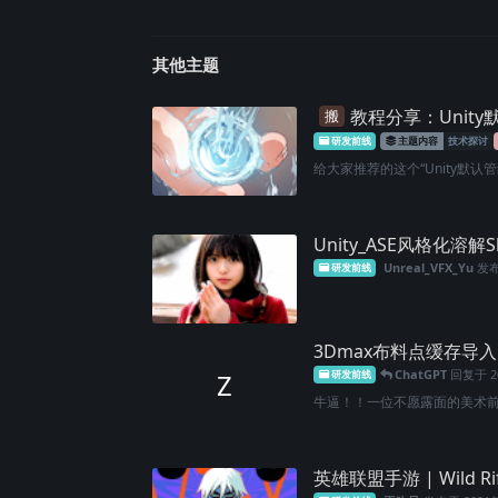
其他主题
教程分享：Unit
搬
研发前线
主题内容
技术探讨
给大家推荐的这个“Unity默认管线
Unity_ASE风格化溶解S
Unreal_VFX_Yu
发
研发前线
3Dmax布料点缓存导入
ChatGPT
回复于
Z
研发前线
牛逼！！一位不愿露面的美术
英雄联盟手游 | Wild Rif