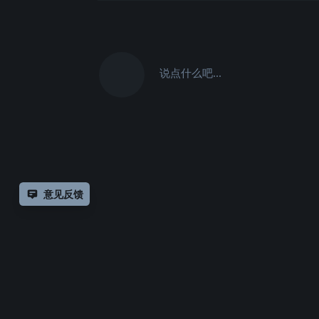
说点什么吧...
意见反馈
除非另有
声明，
仅论
Copyrig