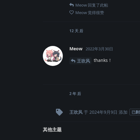
Meow
回复了此帖
Meow
觉得很赞
12 天
后
Meow
2022年3月30日
thanks！
王吹风
2 年
后
王吹风
于
2024年9月9日
添加
已删
其他主题