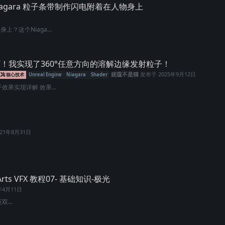
iagara 粒子条带制作闪电附着在人物身上
？这个Niaga...
！我实现了360°任意方向的溶解边缘发射粒子！
妮蔻不是猫
发布于
2025年9月12日
核心技术
Unreal Engine
Niagara
Shader
效果实现详解 效果...
021年8月31日
n Arts VFX 教程07- 基础知识-极光
年4月11日
双...