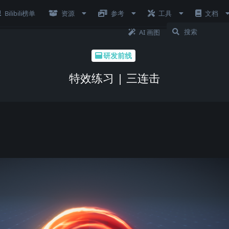
Bilibili榜单
资源
参考
工具
文档
AI 画图
研发前线
特效练习 | 三连击