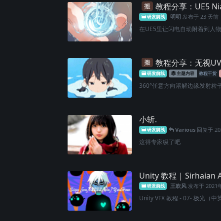
教程分享：UE5 N
搬
明明
发布于
23 天前
研发前线
在UE5里让闪电自动附着到人物身上
教程分享：无视UV
搬
研发前线
主题内容
教程干货
360°任意方向溶解边缘发射粒子
小斩.
Various
回复于
2
研发前线
这得专家级了吧
Unity 教程 | Sirhaia
王吹风
发布于
2021
研发前线
Unity VFX 教程 - 07- 极光（中英